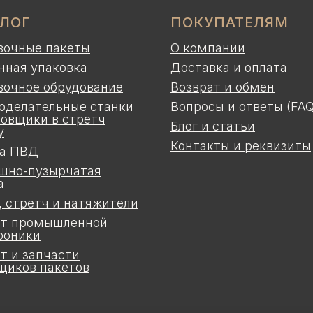
АЛОГ
ПОКУПАТЕЛЯМ
вочные пакеты
О компании
нная упаковка
Доставка и оплата
вочное обрудование
Возврат и обмен
оделательные станки
Вопросы и ответы (FAQ
ковщики в стретч
Блог и статьи
у
Контакты и реквизиты
а ПВД
шно-пузырчатая
а
, стретч и натяжители
т промышленной
роники
т и запчасти
щиков пакетов