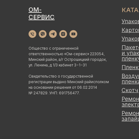
ОМ-
КАТ
СЕРВИС
Упако
Карто
Упако
Пакет
Общество с ограниченной
и упа
ответственностью «Ом-сервис» 223054,
пленк
Минский район, а/г Острошицкий городок,
ул. Ленина, д 1/3 кабинет 3−1−31
Пленк
Возду
Свидетельство о государственной
пленк
регистрации выдано Минский райисполком
на основании решения от 06.02.2014
Скотч
№ 247829. УНП: 691756477.
Ремон
элект
Ремон
запай