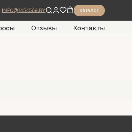
INFO@1454569.BY
КАТАЛОГ
росы
Отзывы
Контакты