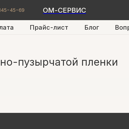
ОМ-СЕРВИС
 145−45−69
лата
Прайс-лист
Блог
Воп
о-пузырчатой пленки