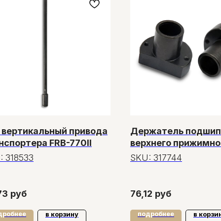
 вертикальный привода
Держатель подшип
нспортера FRB-770II
верхнего прижимно
колеса для FRM-11
:
318533
SKU:
317744
73
руб
76,12
руб
дробнее
подробнее
в корзину
в корзи