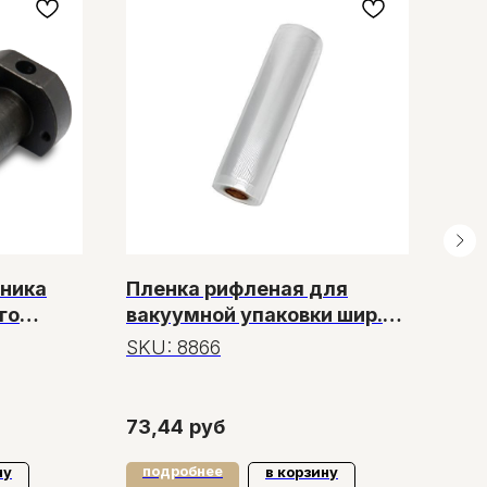
ника
Пленка рифленая для
Па
го
вакуумной упаковки шир.
(70
20LD
230 мм, 15 м
ук
SKU:
8866
SK
12,
зак
73,44
руб
14,
подробнее
по
ну
в корзину