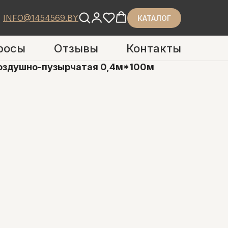
INFO@1454569.BY
КАТАЛОГ
росы
Отзывы
Контакты
воздушно-пузырчатая 0,4м*100м