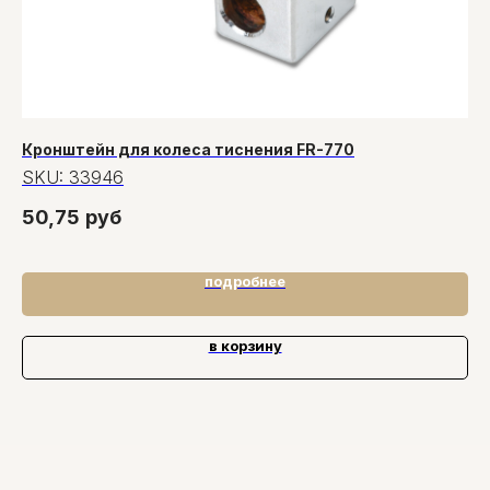
Кронштейн для колеса тиснения FR-770
Со
SKU:
33946
S
50,75
руб
3
подробнее
в корзину