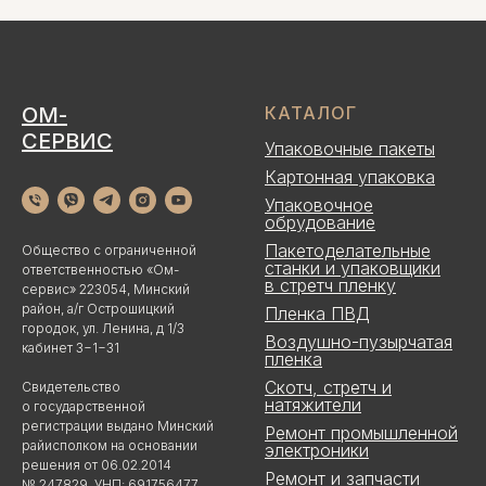
ОМ-
КАТАЛОГ
СЕРВИС
Упаковочные пакеты
Картонная упаковка
Упаковочное
обрудование
Пакетоделательные
Общество с ограниченной
станки и упаковщики
ответственностью «Ом-
в стретч пленку
сервис» 223054, Минский
район, а/г Острошицкий
Пленка ПВД
городок, ул. Ленина, д 1/3
Воздушно-пузырчатая
кабинет 3−1−31
пленка
Скотч, стретч и
Свидетельство
натяжители
о государственной
регистрации выдано Минский
Ремонт промышленной
райисполком на основании
электроники
решения от 06.02.2014
Ремонт и запчасти
№ 247829. УНП: 691756477.