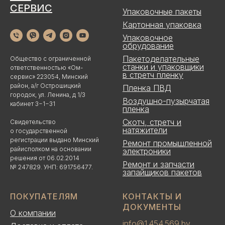
СЕРВИС
Упаковочные пакеты
Картонная упаковка
Упаковочное
обрудование
Пакетоделательные
Общество с ограниченной
станки и упаковщики
ответственностью «Ом-
в стретч пленку
сервис» 223054, Минский
район, а/г Острошицкий
Пленка ПВД
городок, ул. Ленина, д 1/3
Воздушно-пузырчатая
кабинет 3−1−31
пленка
Скотч, стретч и
Свидетельство
натяжители
о государственной
регистрации выдано Минский
Ремонт промышленной
райисполком на основании
электроники
решения от 06.02.2014
Ремонт и запчасти
№ 247829. УНП: 691756477.
запайщиков пакетов
ПОКУПАТЕЛЯМ
КОНТАКТЫ И
ДОКУМЕНТЫ
О компании
info@1 454 569.by