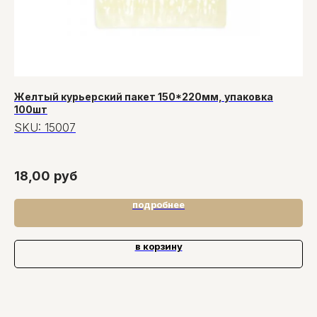
Желтый курьерский пакет 150*220мм, упаковка
Па
100шт
23
SKU:
15007
S
15
18,00
руб
18
подробнее
в корзину