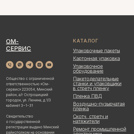
ОМ-
КАТАЛОГ
СЕРВИС
Упаковочные пакеты
Картонная упаковка
Упаковочное
обрудование
Пакетоделательные
Общество с ограниченной
станки и упаковщики
ответственностью «Ом-
в стретч пленку
сервис» 223054, Минский
район, а/г Острошицкий
Пленка ПВД
городок, ул. Ленина, д 1/3
Воздушно-пузырчатая
кабинет 3−1−31
пленка
Скотч, стретч и
Свидетельство
натяжители
о государственной
регистрации выдано Минский
Ремонт промышленной
райисполком на основании
электроники