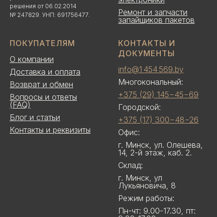
решения от 06.02.2014
Ремонт и запчасти
№ 247829. УНП: 691756477.
запайщиков пакетов
ПОКУПАТЕЛЯМ
КОНТАКТЫ И
ДОКУМЕНТЫ
О компании
info@1 454 569.by
Доставка и оплата
Многокональный:
Возврат и обмен
+375 (29) 145−45−69
Вопросы и ответы
(FAQ)
Городской:
Блог и статьи
+375 (17) 300−48−26
Контакты и реквизиты
Офис:
г. Минск, ул. Олешева,
14, 2-й этаж, каб. 2.
Склад:
г. Минск, ул
Лукьяновича, 8
Режим работы:
Пн-чт: 9.00-17.30, пт: