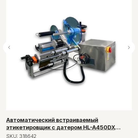
Автоматический встраиваемый
Т
этикетировщик c датером HL-A450DX
S
(нижн. подача, W пленки до 450 мм)
SKU:
318642