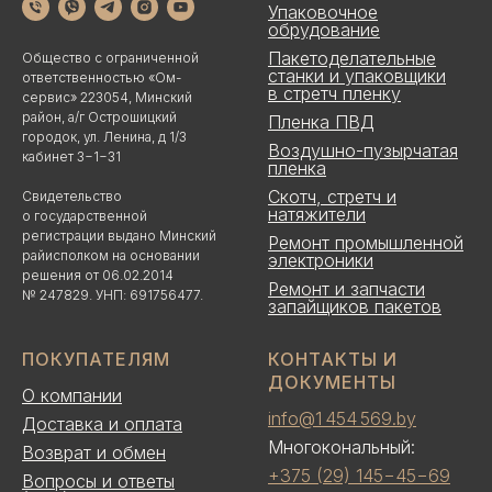
Упаковочное
обрудование
Пакетоделательные
Общество с ограниченной
станки и упаковщики
ответственностью «Ом-
в стретч пленку
сервис» 223054, Минский
район, а/г Острошицкий
Пленка ПВД
городок, ул. Ленина, д 1/3
Воздушно-пузырчатая
кабинет 3−1−31
пленка
Скотч, стретч и
Свидетельство
натяжители
о государственной
регистрации выдано Минский
Ремонт промышленной
райисполком на основании
электроники
решения от 06.02.2014
Ремонт и запчасти
№ 247829. УНП: 691756477.
запайщиков пакетов
ПОКУПАТЕЛЯМ
КОНТАКТЫ И
ДОКУМЕНТЫ
О компании
info@1 454 569.by
Доставка и оплата
Многокональный:
Возврат и обмен
+375 (29) 145−45−69
Вопросы и ответы