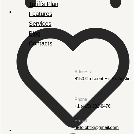
Tariffs Plan
Features
Services
Blog
Contacts
Address
9150 Crescent Hill Rd Austin
Phone
+1 (415) 392-8476
E-mail
hello.obtix@gmail.com