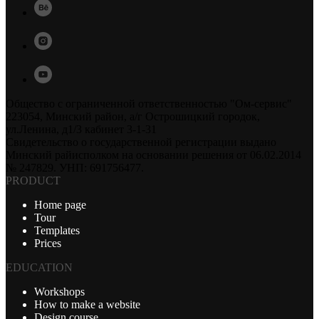
Общество с ограниченной ответственностью "Ом-сервис"
223054, Минский район, а/г Острошицкий городок,
ул.Ленина, д1/3 кабинет 3-1-31
Свидетельство о государственной регистрации выдано
Минский райисполком на основании решения от 06.02.2014
№ 247829. УНП: 691756477.
PRODUCT
Home page
Tour
Templates
Prices
EDUCATION
Workshops
How to make a website
Design course