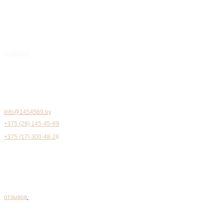
Пленка термоусадочная
ПВХ / ПОФ / ПВД
Гофроящики, проклодочный картон,
уголок картонный
Принтеры штрихкодов, датеры
Запчасти, комплектующие и расходные
материалы к запайщикам
Viber
YouTube
Instagram
Скотч, стрейч, диспенсеры,
натяжители лент
Вспененный полиэтилен
Воздушная-пузырчатая пленка
Канцтовары, катриджи, перчатки
Надувная защитная упаковка Air Shape и
оборудование
Этикетки для принтеров,
термотрансферные ленты
info@1454569.by
Многоканальный
+375 (29) 145-45-69
Городской
+375 (17) 300-48-2
6
Блог
Вопросы
Оплата и доставка
О компании
Политика конфиденциальности
Договор оферты
Ремонт промышленной электроники
Рейтинг 4,9 на основании
отзывов
29 клиентов