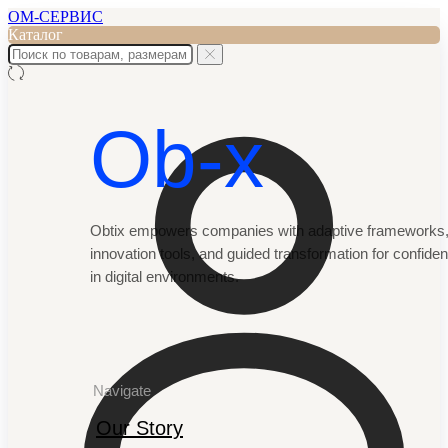
ОМ-СЕРВИС
Каталог
Ob-x
Obtix empowers companies with adaptive frameworks, 
innovation tools, and guided transformation for confiden
in digital environments.
Navigate
Our Story