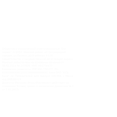
Общество с ограниченной ответственностью "Ом-
сервис" 223054, Минский район, а/г Острошицкий
городок, ул.Ленина, д1/3 кабинет 3-1-31
Свидетельство о государственной регистрации выдано
Минский райисполком на основании решения от
06.02.2014 № 247829. УНП: 691756477.
Банковские реквизиты: УНП 691 756 477, Р/с
BY81UNBS30121372800040000933, Банк ЗАО "БСБ
Банк", пр. Победителей, д23, корпус4, 220 004, г. Минск,
код UNBSBY2X
Директор Малышко Игорь Максимович (действует на
основании Устава), приказ о назначении директора № 2
от 7.01.2015г