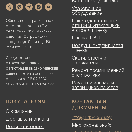
Картонная упаковка
Упаковочное
обрудование
Пакетоделательные
Общество с ограниченной
станки и упаковщики
ответственностью «Ом-
в стретч пленку
сервис» 223054, Минский
район, а/г Острошицкий
Пленка ПВД
городок, ул. Ленина, д 1/3
Воздушно-пузырчатая
кабинет 3−1−31
пленка
Скотч, стретч и
Свидетельство
натяжители
о государственной
регистрации выдано Минский
Ремонт промышленной
райисполком на основании
электроники
решения от 06.02.2014
Ремонт и запчасти
№ 247829. УНП: 691756477.
запайщиков пакетов
ПОКУПАТЕЛЯМ
КОНТАКТЫ И
ДОКУМЕНТЫ
О компании
info@1 454 569.by
Доставка и оплата
Многокональный:
Возврат и обмен