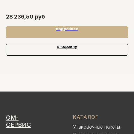
28 236,50
руб
34
подробнее
в корзину
ОМ-
КАТАЛОГ
СЕРВИС
Упаковочные пакеты