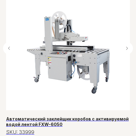
Автоматический заклейщик коробов с активируемой
Ле
водой лентой FXW-6050
SF
SKU:
33999
S