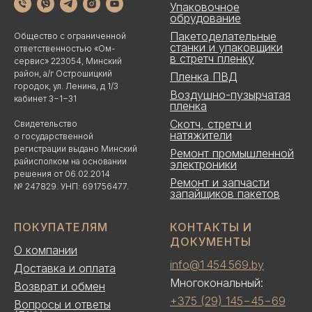
Упаковочное
обрудование
Пакетоделательные
Общество с ограниченной
станки и упаковщики
ответственностью «Ом-
в стретч пленку
сервис» 223054, Минский
район, а/г Острошицкий
Пленка ПВД
городок, ул. Ленина, д 1/3
Воздушно-пузырчатая
кабинет 3−1−31
пленка
Скотч, стретч и
Свидетельство
натяжители
о государственной
регистрации выдано Минский
Ремонт промышленной
райисполком на основании
электроники
решения от 06.02.2014
Ремонт и запчасти
№ 247829. УНП: 691756477.
запайщиков пакетов
ПОКУПАТЕЛЯМ
КОНТАКТЫ И
ДОКУМЕНТЫ
О компании
info@1 454 569.by
Доставка и оплата
Многокональный:
Возврат и обмен
+375 (29) 145−45−69
Вопросы и ответы