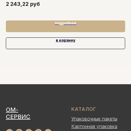
2 243,22
руб
9
подробнее
в корзину
ОМ-
КАТАЛОГ
СЕРВИС
Упаковочные пакеты
Картонная упаковка