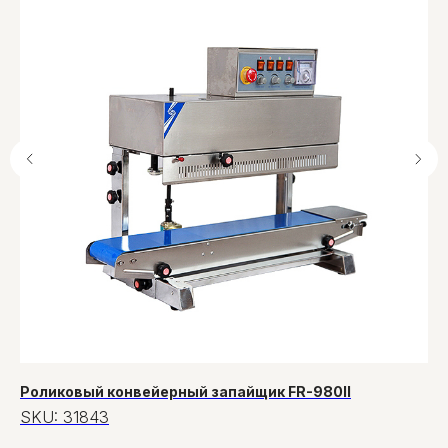
Роликовый конвейерный запайщик FR-980II
Те
SKU:
31843
S