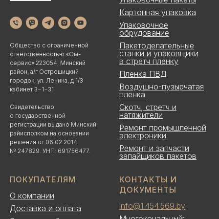
Картонная упаковка
Упаковочное
обрудование
Пакетоделательные
Общество с ограниченной
станки и упаковщики
ответственностью «Ом-
в стретч пленку
сервис» 223054, Минский
район, а/г Острошицкий
Пленка ПВД
городок, ул. Ленина, д 1/3
Воздушно-пузырчатая
кабинет 3−1−31
пленка
Скотч, стретч и
Свидетельство
натяжители
о государственной
регистрации выдано Минский
Ремонт промышленной
райисполком на основании
электроники
решения от 06.02.2014
Ремонт и запчасти
№ 247829. УНП: 691756477.
запайщиков пакетов
ПОКУПАТЕЛЯМ
КОНТАКТЫ И
ДОКУМЕНТЫ
О компании
info@1 454 569.by
Доставка и оплата
Многокональный: