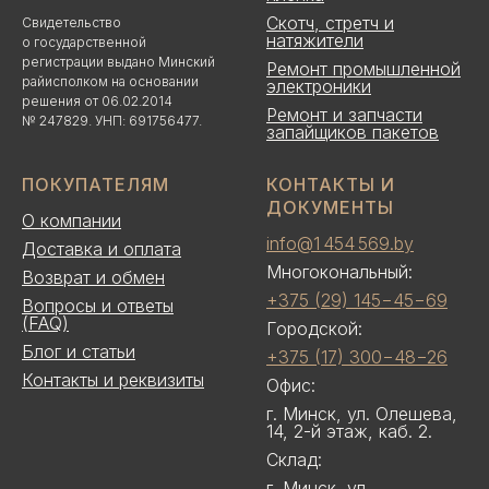
Скотч, стретч и
Свидетельство
натяжители
о государственной
регистрации выдано Минский
Ремонт промышленной
райисполком на основании
электроники
решения от 06.02.2014
Ремонт и запчасти
№ 247829. УНП: 691756477.
запайщиков пакетов
ПОКУПАТЕЛЯМ
КОНТАКТЫ И
ДОКУМЕНТЫ
О компании
info@1 454 569.by
Доставка и оплата
Многокональный:
Возврат и обмен
+375 (29) 145−45−69
Вопросы и ответы
(FAQ)
Городской:
Блог и статьи
+375 (17) 300−48−26
Контакты и реквизиты
Офис:
г. Минск, ул. Олешева,
14, 2-й этаж, каб. 2.
Склад:
г. Минск, ул