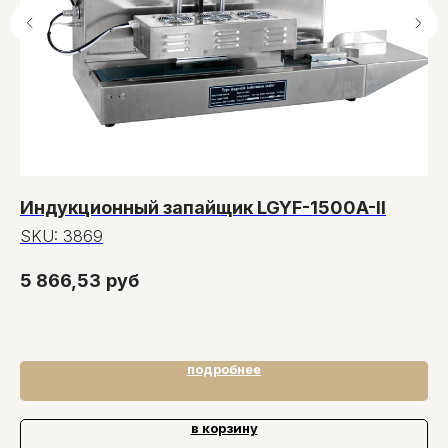
Индукционный запайщик LGYF-1500A-II
З
P
SKU:
3869
S
5 866,53
руб
2
подробнее
в корзину