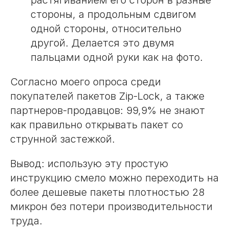
растягиванием его сторон в разные
г.Минск, ул. Олешева, 14,
стороны, а продольным сдвигом
2-й этаж, каб. 2.
+375 (29) 145-45-69
одной стороны, относительно
Многоканальный
+375 (17) 300-48-2
6
другой. Делается это двумя
Городской
info@1454569.by
пальцами одной руки как на фото.
Instagram
Viber
Согласно моего опроса среди
YouTube
покупателей пакетов Zip-Lock, а также
О компании
партнеров-продавцов: 99,9% не знают
Оплата и доставка
как правильно открывать пакет со
Блог
Вопросы
струнной застежкой.
Политика конфиденциальности
Вывод: использую эту простую
Договор оферты
инструкцию смело можно переходить на
Рейтинг 4,9 на основании
более дешевые пакеты плотностью 28
отзывов
29 клиентов
микрон без потери производительности
Общество с ограниченной ответственностью "Ом-сервис"
труда.
223054, Минский район, а/г Острошицкий городок,
ул.Ленина, д1/3 кабинет 3-1-31