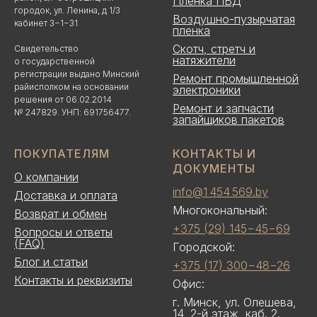
Пленка ПВД
городок, ул. Ленина, д 1/3
Воздушно-пузырчатая
кабинет 3−1−31
пленка
Скотч, стретч и
Свидетельство
натяжители
о государственной
регистрации выдано Минский
Ремонт промышленной
райисполком на основании
электроники
решения от 06.02.2014
Ремонт и запчасти
№ 247829. УНП: 691756477.
запайщиков пакетов
ПОКУПАТЕЛЯМ
КОНТАКТЫ И
ДОКУМЕНТЫ
О компании
info@1 454 569.by
Доставка и оплата
Многокональный:
Возврат и обмен
+375 (29) 145−45−69
Вопросы и ответы
(FAQ)
Городской:
Блог и статьи
+375 (17) 300−48−26
Контакты и реквизиты
Офис:
г. Минск, ул. Олешева,
14, 2-й этаж, каб. 2.