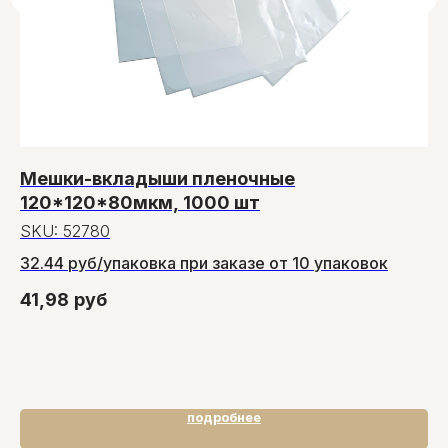
Мешки-вкладыши пленочные
Д
120*120*80мкм, 1000 шт
5
SKU:
52780
S
32.44 руб/упаковка при заказе от 10 упаковок
Ск
41,98
руб
19
Ра
подробнее