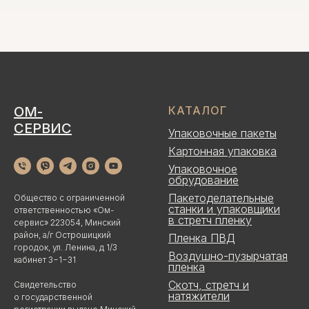
ОМ-
КАТАЛОГ
СЕРВИС
Упаковочные пакеты
Картонная упаковка
Упаковочное
обрудование
Пакетоделательные
Общество с ограниченной
станки и упаковщики
ответственностью «Ом-
в стретч пленку
сервис» 223054, Минский
район, а/г Острошицкий
Пленка ПВД
городок, ул. Ленина, д 1/3
Воздушно-пузырчатая
кабинет 3−1−31
пленка
Скотч, стретч и
Свидетельство
натяжители
о государственной