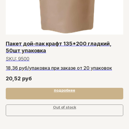
Пакет дой-пак крафт 135*200 гладкий,
С
50шт упаковка
б
SKU:
9500
S
18,36 руб/упаковка при заказе от 20 упаковок
21
20,52
руб
22
подробнее
Out of stock