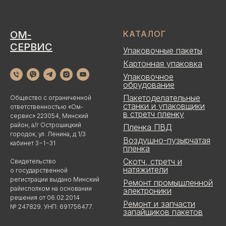
ОМ-
КАТАЛОГ
СЕРВИС
Упаковочные пакеты
Картонная упаковка
Упаковочное
обрудование
Пакетоделательные
Общество с ограниченной
станки и упаковщики
ответственностью «Ом-
в стретч пленку
сервис» 223054, Минский
район, а/г Острошицкий
Пленка ПВД
городок, ул. Ленина, д 1/3
Воздушно-пузырчатая
кабинет 3−1−31
пленка
Скотч, стретч и
Свидетельство
натяжители
о государственной
регистрации выдано Минский
Ремонт промышленной
райисполком на основании
электроники
решения от 06.02.2014
Ремонт и запчасти
№ 247829. УНП: 691756477.
запайщиков пакетов