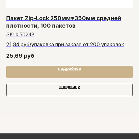
Пакет Zip-Lock 250мм*350мм средней
К
плотности, 100 пакетов
S
SKU:
50248
11
21,84 руб/упаковка при заказе от 200 упаковок
13
25,69
руб
подробнее
в корзину