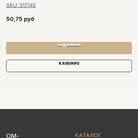
пл
SKU:
317743
S
50,75
руб
1.
1,
подробнее
в корзину
ОМ-
КАТАЛОГ