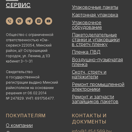
СЕРВИС
Упаковочные пакеты
Картонная упаковка
Упаковочное
обрудование
Пакетоделательные
Общество с ограниченной
станки и упаковщики
ответственностью «Ом-
в стретч пленку
сервис» 223054, Минский
район, а/г Острошицкий
Пленка ПВД
городок, ул. Ленина, д 1/3
Воздушно-пузырчатая
кабинет 3−1−31
пленка
Скотч, стретч и
Свидетельство
натяжители
о государственной
регистрации выдано Минский
Ремонт промышленной
райисполком на основании
электроники
решения от 06.02.2014
Ремонт и запчасти
№ 247829. УНП: 691756477.
запайщиков пакетов
ПОКУПАТЕЛЯМ
КОНТАКТЫ И
ДОКУМЕНТЫ
О компании
info@1 454 569.by