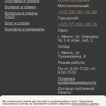
Доставка и оплата
Многокональный:
Возврат и обмен
+375 (29) 145−45−69
Вопросы и ответы
(FAQ)
Городской:
Блог и статьи
+375 (17) 300−48−26
Контакты и реквизиты
Офис:
г. Минск, ул. Олешева,
14, 2-й этаж, каб. 2.
Склад:
г. Минск, ул
Лукьяновича, 8
Режим работы:
Пн-чт: 9.00-17.30, пт:
9.00-17.00
Политика
конфиденциальности
Договор публичной
оферты
Мы используем cookies для быстрой и удобной работы сайта. Продолжая
пользоваться сайтом, вы принимаете условия обработки
персональных данных