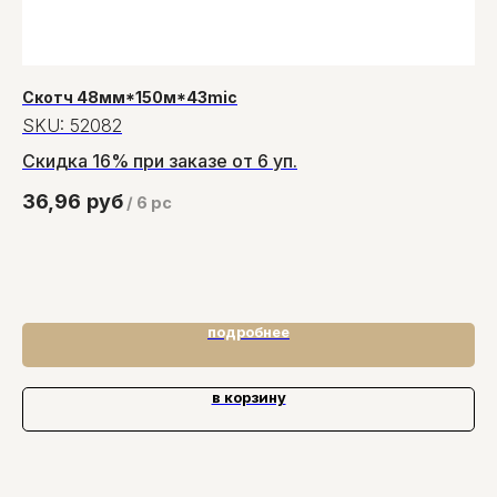
Скотч 48мм*150м*43mic
Ру
SKU:
52082
S
Скидка 16% при заказе от 6 уп.
Ск
Ск
36,96
руб
17
/
6 pc
Ши
подробнее
в корзину