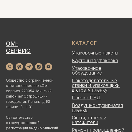
ОМ-
КАТАЛОГ
СЕРВИС
Упаковочные пакеты
Картонная упаковка
Упаковочное
обрудование
Пакетоделательные
Общество с ограниченной
станки и упаковщики
ответственностью «Ом-
в стретч пленку
сервис» 223054, Минский
район, а/г Острошицкий
Пленка ПВД
городок, ул. Ленина, д 1/3
Воздушно-пузырчатая
кабинет 3−1−31
пленка
Скотч, стретч и
Свидетельство
натяжители
о государственной
регистрации выдано Минский
Ремонт промышленной