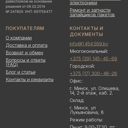
райисполком на основании
электроники
решения от 06.02.2014
Ремонт и запчасти
№ 247829. УНП: 691756477.
запайщиков пакетов
ПОКУПАТЕЛЯМ
КОНТАКТЫ И
ДОКУМЕНТЫ
О компании
info@1 454 569.by
Доставка и оплата
Многокональный:
Возврат и обмен
+375 (29) 145−45−69
Вопросы и ответы
(FAQ)
Городской:
Блог и статьи
+375 (17) 300−48−26
Контакты и реквизиты
Офис:
г. Минск, ул. Олешева,
14, 2-й этаж, каб. 2.
Склад:
г. Минск, ул
Лукьяновича, 8
Режим работы:
Пн-чт: 9.00-17.30, пт: