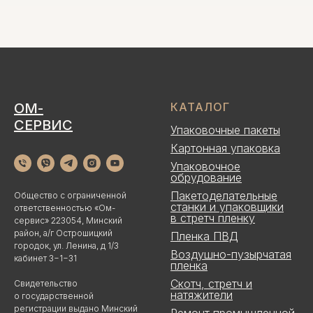
ОМ-
КАТАЛОГ
СЕРВИС
Упаковочные пакеты
Картонная упаковка
Упаковочное
обрудование
Пакетоделательные
Общество с ограниченной
станки и упаковщики
ответственностью «Ом-
в стретч пленку
сервис» 223054, Минский
район, а/г Острошицкий
Пленка ПВД
городок, ул. Ленина, д 1/3
Воздушно-пузырчатая
кабинет 3−1−31
пленка
Скотч, стретч и
Свидетельство
натяжители
о государственной
регистрации выдано Минский