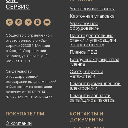
СЕРВИС
Упаковочные пакеты
Картонная упаковка
Упаковочное
обрудование
Пакетоделательные
Общество с ограниченной
станки и упаковщики
ответственностью «Ом-
в стретч пленку
сервис» 223054, Минский
район, а/г Острошицкий
Пленка ПВД
городок, ул. Ленина, д 1/3
Воздушно-пузырчатая
кабинет 3−1−31
пленка
Скотч, стретч и
Свидетельство
натяжители
о государственной
регистрации выдано Минский
Ремонт промышленной
райисполком на основании
электроники
решения от 06.02.2014
Ремонт и запчасти
№ 247829. УНП: 691756477.
запайщиков пакетов
ПОКУПАТЕЛЯМ
КОНТАКТЫ И
ДОКУМЕНТЫ
О компании