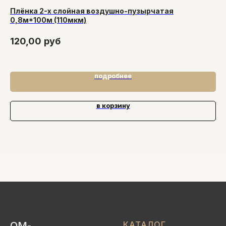
Плёнка 2-х слойная воздушно-пузырчатая
Эт
0,8м*100м (110мкм)
S
120,00
руб
3
подробнее
в корзину
ОМ-
КАТАЛОГ