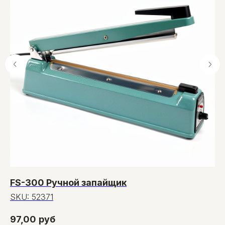
FS-300 Ручной запайщик
С
SKU:
52371
S
97,00
руб
1,