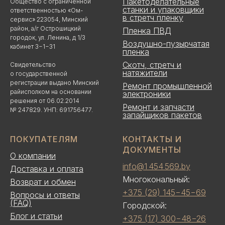
Пакетоделательные
Общество с ограниченной
станки и упаковщики
ответственностью «Ом-
в стретч пленку
сервис» 223054, Минский
район, а/г Острошицкий
Пленка ПВД
городок, ул. Ленина, д 1/3
Воздушно-пузырчатая
кабинет 3−1−31
пленка
Скотч, стретч и
Свидетельство
натяжители
о государственной
регистрации выдано Минский
Ремонт промышленной
райисполком на основании
электроники
решения от 06.02.2014
Ремонт и запчасти
№ 247829. УНП: 691756477.
запайщиков пакетов
ПОКУПАТЕЛЯМ
КОНТАКТЫ И
ДОКУМЕНТЫ
О компании
info@1 454 569.by
Доставка и оплата
Многокональный:
Возврат и обмен
+375 (29) 145−45−69
Вопросы и ответы
(FAQ)
Городской:
Блог и статьи
+375 (17) 300−48−26