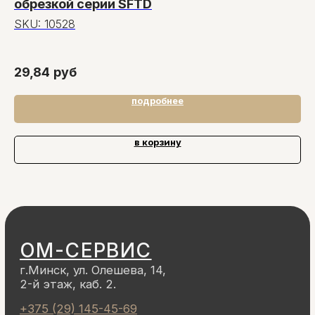
обрезкой серии SFTD
п
SKU:
10528
S
11
29,84
руб
12
подробнее
в корзину