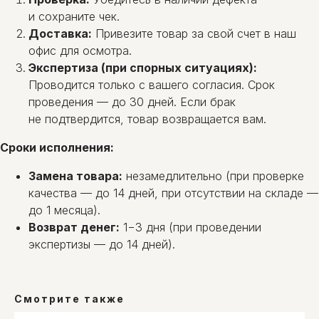
и сохраните чек.
Доставка:
Привезите товар за свой счет в наш
офис для осмотра.
Экспертиза (при спорных ситуациях):
Проводится только с вашего согласия. Срок
проведения — до 30 дней. Если брак
не подтвердится, товар возвращается вам.
Сроки исполнения:
Замена товара:
незамедлительно (при проверке
ОМ-СЕРВИС
качества — до 14 дней, при отсутствии на складе —
г.Минск, ул. Олешева, 14,
2-й этаж, каб. 2.
до 1 месяца).
+375 (29) 145-45-69
Возврат денег:
1−3 дня (при проведении
Многоканальный
экспертизы — до 14 дней).
+375 (17) 300-48-2
6
Городской
info@1454569.by
Instagram
Viber
Смотрите также
YouTube