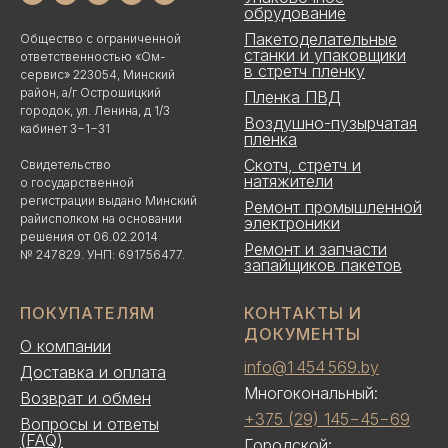
обрудование
Пакетоделательные
Общество с ограниченной
станки и упаковщики
ответственностью «Ом-
в стретч пленку
сервис» 223054, Минский
район, а/г Острошицкий
Пленка ПВД
городок, ул. Ленина, д 1/3
Воздушно-пузырчатая
кабинет 3−1−31
пленка
Скотч, стретч и
Свидетельство
натяжители
о государственной
регистрации выдано Минский
Ремонт промышленной
райисполком на основании
электроники
решения от 06.02.2014
Ремонт и запчасти
№ 247829. УНП: 691756477.
запайщиков пакетов
ПОКУПАТЕЛЯМ
КОНТАКТЫ И
ДОКУМЕНТЫ
О компании
info@1 454 569.by
Доставка и оплата
Многокональный:
Возврат и обмен
+375 (29) 145−45−69
Вопросы и ответы
(FAQ)
Городской: