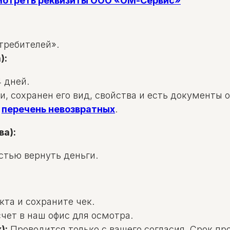
смотреть реквизиты ООО «ОМ-Сервис»
требителей».
):
 дней.
и, сохранен его вид, свойства и есть документы 
в
перечень невозвратных
.
ва):
стью вернуть деньги.
та и сохраните чек.
чет в наш офис для осмотра.
):
Проводится только с вашего согласия. Срок пр