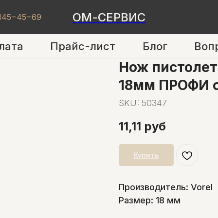
ОМ-СЕРВИС
 145−45−69
лата
Прайс-лист
Блог
Воп
Нож пистоле
18мм ПРОФИ с
SKU:
50347
11,11
руб
Купить
Производитель: Vorel
Размер: 18 мм