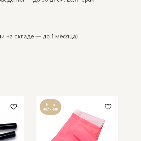
и на складе — до 1 месяца).
Нет в
наличии
з