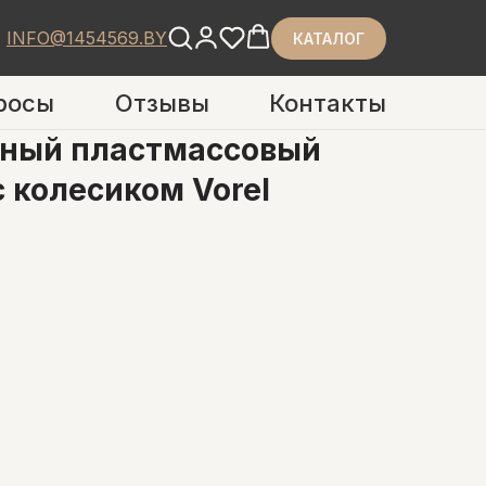
INFO@1454569.BY
КАТАЛОГ
росы
Отзывы
Контакты
тный пластмассовый
 колесиком Vorel