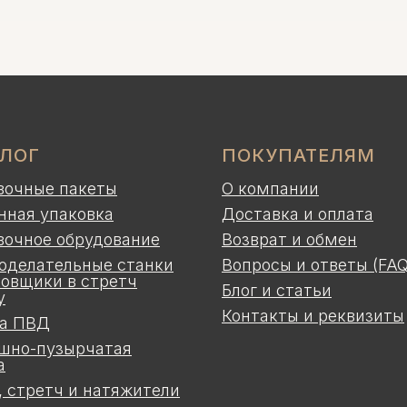
АЛОГ
ПОКУПАТЕЛЯМ
вочные пакеты
О компании
нная упаковка
Доставка и оплата
вочное обрудование
Возврат и обмен
оделательные станки
Вопросы и ответы (FAQ
ковщики в стретч
Блог и статьи
у
Контакты и реквизиты
а ПВД
шно-пузырчатая
а
, стретч и натяжители