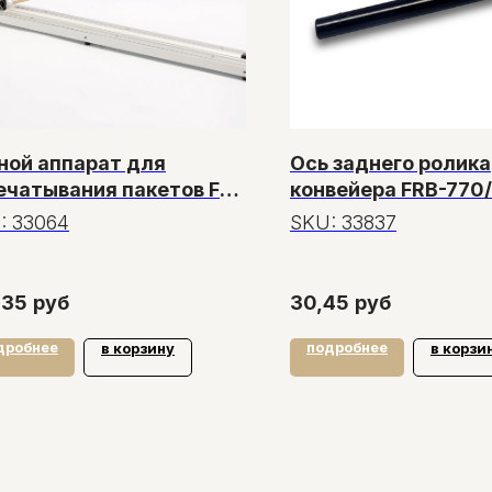
ной аппарат для
Ось заднего ролика
ечатывания пакетов FS-
конвейера FRB-770
0H
:
33064
SKU:
33837
,35
руб
30,45
руб
дробнее
подробнее
в корзину
в корзи