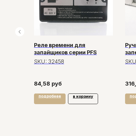
60л
Реле времени для
Руч
запайщиков серии PFS
зап
60
SKU:
32458
SKU
84,58
руб
316
подробнее
по
у
в корзину