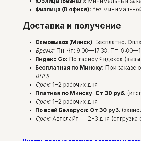
Юрлица (Безнал):
минимальный зак
Физлица (В офисе):
без минимальной с
Доставка и получение
Самовывоз (Минск):
Бесплатно. Оплат
Время:
Пн-Чт: 9:00—17:30, Пт: 9:00—1
Яндекс Go:
По тарифу Яндекса (вызы
Бесплатная по Минску:
При заказе о
ВПП)
.
Срок:
1−2 рабочих дня.
Платная по Минску:
От 30 руб.
(итог
Срок:
1−2 рабочих дня.
По всей Беларуси:
От 30 руб.
(зависи
Срок:
Автолайт — 2−3 дня (отгрузка е