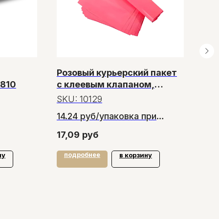
Розовый курьерский пакет
Пед
/810
с клеевым клапаном,
Цен
170*260 мм, упаковка 100
SKU:
10129
шт
14.24 руб/упаковка при
заказе от 20 упаковок
17,09
руб
подробнее
по
ну
в корзину