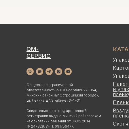
ОМ-
КАТ
СЕРВИС
Упако
Карто
Упако
Пакет
Общество с ограниченной
и упа
ответственностью «Ом-сервис» 223054,
пленк
Минский район, а/г Острошицкий городок,
ул. Ленина, д 1/3 кабинет 3−1−31
Пленк
Возду
Свидетельство о государственной
пленк
регистрации выдано Минский райисполком
на основании решения от 06.02.2014
Скотч
№ 247829. УНП: 691756477.