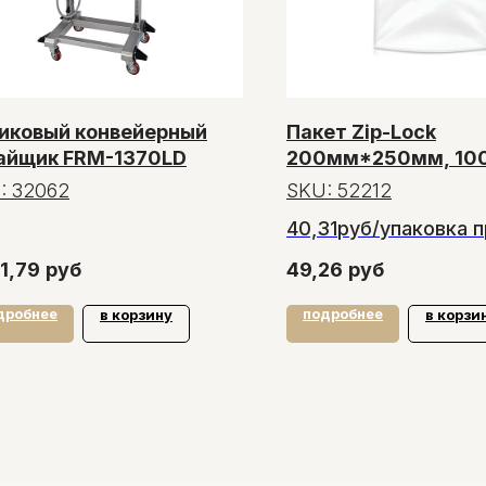
иковый конвейерный
Пакет Zip-Lock
айщик FRM-1370LD
200мм*250мм, 10
особопрочные, 100
:
32062
SKU:
52212
40,31руб/упаковка п
заказе от 150 упако
11,79
руб
49,26
руб
дробнее
подробнее
в корзину
в корзи