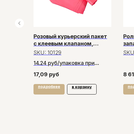
Розовый курьерский пакет
Рол
дней
с клеевым клапаном,
зап
етов
170*260 мм, упаковка 100
SKU:
10129
SKU
шт
ри
14.24 руб/упаковка при
вок
заказе от 20 упаковок
17,09
руб
8 6
подробнее
по
tock
в корзину