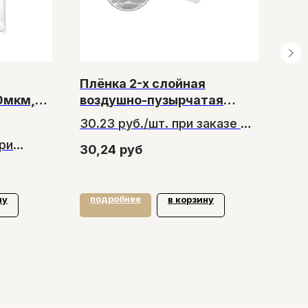
Плёнка 2-х слойная
Ав
0мкм,
воздушно-пузырчатая
пак
 пакетов
0,4м*100м
до
SK
30.23 руб./шт. при заказе от
100 шт.
ри
30,24
руб
вок
165
подробнее
по
ну
в корзину