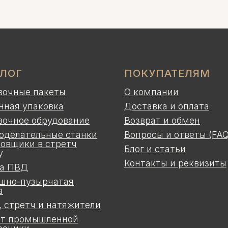
АЛОГ
ПОКУПАТЕЛЯМ
вочные пакеты
О компании
нная упаковка
Доставка и оплата
вочное обрудование
Возврат и обмен
оделательные станки
Вопросы и ответы (FAQ
ковщики в стретч
Блог и статьи
у
Контакты и реквизиты
а ПВД
шно-пузырчатая
а
, стретч и натяжители
т промышленной