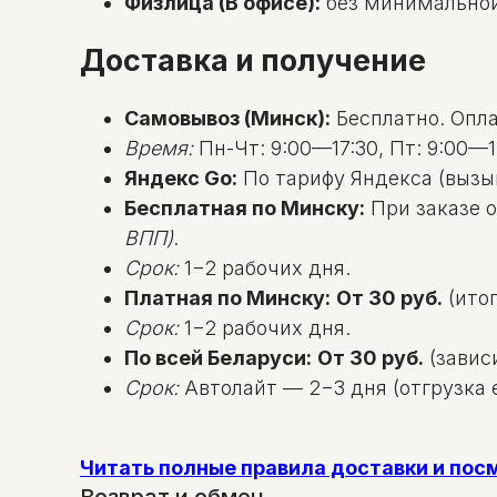
Физлица (В офисе):
без минимальной с
Доставка и получение
Самовывоз (Минск):
Бесплатно. Оплат
Время:
Пн-Чт: 9:00—17:30, Пт: 9:00—1
Яндекс Go:
По тарифу Яндекса (вызы
Бесплатная по Минску:
При заказе о
ВПП)
.
Срок:
1−2 рабочих дня.
Платная по Минску:
От 30 руб.
(итог
Срок:
1−2 рабочих дня.
По всей Беларуси:
От 30 руб.
(зависи
Срок:
Автолайт — 2−3 дня (отгрузка е
Читать полные правила доставки и по