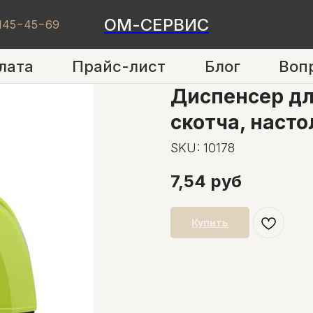
ОМ-СЕРВИС
 145−45−69
лата
Прайс-лист
Блог
Воп
Диспенсер дл
скотча, наст
SKU:
10178
7,54
руб
Купить