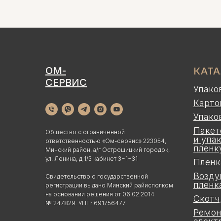
ОМ-
КАТ
СЕРВИС
Упако
Карто
Упако
Пакет
Общество с ограниченной
и упа
ответственностью «Ом-сервис» 223054,
пленк
Минский район, а/г Острошицкий городок,
ул. Ленина, д 1/3 кабинет 3−1−31
Пленк
Возду
Свидетельство о государственной
пленк
регистрации выдано Минский райисполком
на основании решения от 06.02.2014
Скотч
№ 247829. УНП: 691756477.
Ремон