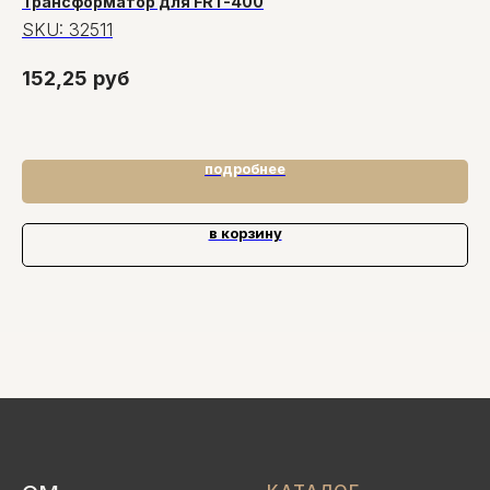
Трансформатор для FRT-400
Ск
SKU:
32511
S
Ск
152,25
руб
27
подробнее
в корзину