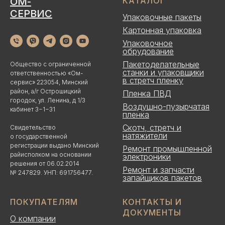
ОМ-
КАТАЛОГ
СЕРВИС
Упаковочные пакеты
Картонная упаковка
Упаковочное
обрудование
Пакетоделательные
Общество с ограниченной
станки и упаковщики
ответственностью «Ом-
в стретч пленку
сервис» 223054, Минский
район, а/г Острошицкий
Пленка ПВД
городок, ул. Ленина, д 1/3
Воздушно-пузырчатая
кабинет 3−1−31
пленка
Скотч, стретч и
Свидетельство
натяжители
о государственной
регистрации выдано Минский
Ремонт промышленной
райисполком на основании
электроники
решения от 06.02.2014
Ремонт и запчасти
№ 247829. УНП: 691756477.
запайщиков пакетов
ПОКУПАТЕЛЯМ
КОНТАКТЫ И
ДОКУМЕНТЫ
О компании