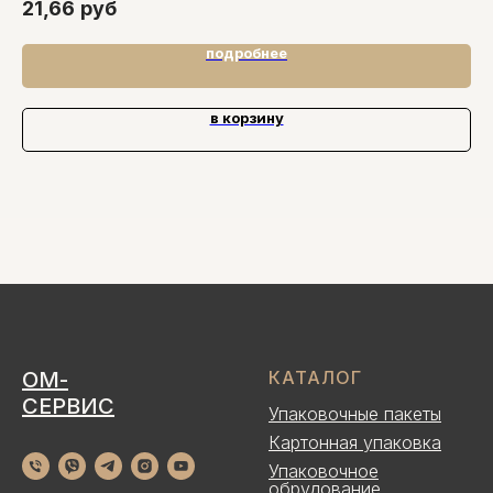
21,66
руб
2
подробнее
в корзину
ОМ-
КАТАЛОГ
СЕРВИС
Упаковочные пакеты
Картонная упаковка
Упаковочное
обрудование