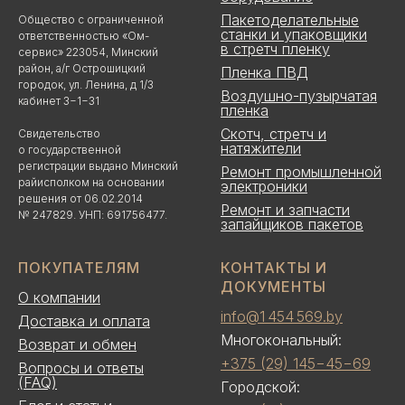
Пакетоделательные
Общество с ограниченной
станки и упаковщики
ответственностью «Ом-
в стретч пленку
сервис» 223054, Минский
район, а/г Острошицкий
Пленка ПВД
городок, ул. Ленина, д 1/3
Воздушно-пузырчатая
кабинет 3−1−31
пленка
Скотч, стретч и
Свидетельство
натяжители
о государственной
регистрации выдано Минский
Ремонт промышленной
райисполком на основании
электроники
решения от 06.02.2014
Ремонт и запчасти
№ 247829. УНП: 691756477.
запайщиков пакетов
ПОКУПАТЕЛЯМ
КОНТАКТЫ И
ДОКУМЕНТЫ
О компании
info@1 454 569.by
Доставка и оплата
Многокональный:
Возврат и обмен
+375 (29) 145−45−69
Вопросы и ответы
(FAQ)
Городской: