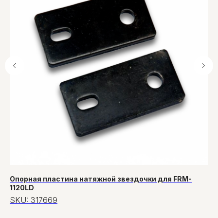
Опорная пластина натяжной звездочки для FRM-
Не
1120LD
пе
SKU:
317669
S