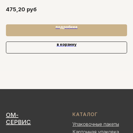
8.
475,20
руб
10
подробнее
в корзину
ОМ-
КАТАЛОГ
СЕРВИС
Упаковочные пакеты
Картонная упаковка