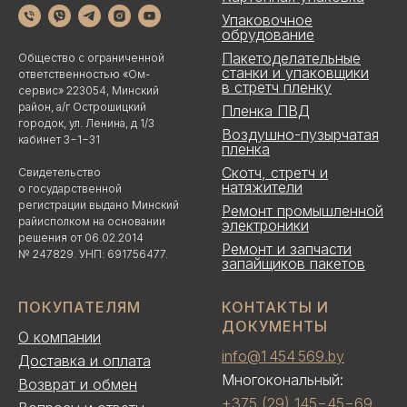
Упаковочное
обрудование
Пакетоделательные
Общество с ограниченной
станки и упаковщики
ответственностью «Ом-
в стретч пленку
сервис» 223054, Минский
район, а/г Острошицкий
Пленка ПВД
городок, ул. Ленина, д 1/3
Воздушно-пузырчатая
кабинет 3−1−31
пленка
Скотч, стретч и
Свидетельство
натяжители
о государственной
регистрации выдано Минский
Ремонт промышленной
райисполком на основании
электроники
решения от 06.02.2014
Ремонт и запчасти
№ 247829. УНП: 691756477.
запайщиков пакетов
ПОКУПАТЕЛЯМ
КОНТАКТЫ И
ДОКУМЕНТЫ
О компании
info@1 454 569.by
Доставка и оплата
Многокональный:
Возврат и обмен
+375 (29) 145−45−69