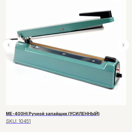
ME-400HI Ручной запайщик (УСИЛЕННЫЙ)
Па
па
SKU:
10451
S