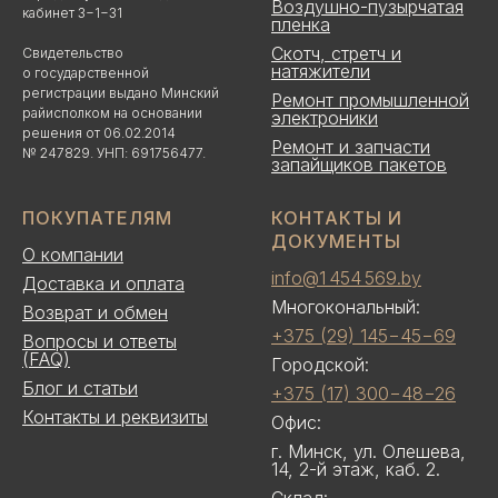
Воздушно-пузырчатая
кабинет 3−1−31
пленка
Скотч, стретч и
Свидетельство
натяжители
о государственной
регистрации выдано Минский
Ремонт промышленной
райисполком на основании
электроники
решения от 06.02.2014
Ремонт и запчасти
№ 247829. УНП: 691756477.
запайщиков пакетов
ПОКУПАТЕЛЯМ
КОНТАКТЫ И
ДОКУМЕНТЫ
О компании
info@1 454 569.by
Доставка и оплата
Многокональный:
Возврат и обмен
+375 (29) 145−45−69
Вопросы и ответы
(FAQ)
Городской:
Блог и статьи
+375 (17) 300−48−26
Контакты и реквизиты
Офис:
г. Минск, ул. Олешева,
14, 2-й этаж, каб. 2.