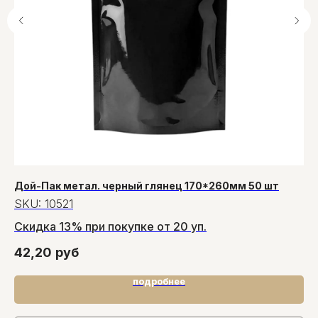
Дой-Пак метал. черный глянец 170*260мм 50 шт
Ро
SKU:
10521
S
Скидка 13% при покупке от 20 уп.
42,20
руб
6 
подробнее