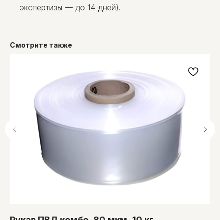
экспертизы — до 14 дней).
Смотрите также
Рукав ПВД комбо, 80 мкм, 10 кг
П