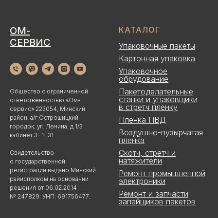
ОМ-
КАТАЛОГ
СЕРВИС
Упаковочные пакеты
Картонная упаковка
Упаковочное
обрудование
Пакетоделательные
Общество с ограниченной
станки и упаковщики
ответственностью «Ом-
в стретч пленку
сервис» 223054, Минский
район, а/г Острошицкий
Пленка ПВД
городок, ул. Ленина, д 1/3
Воздушно-пузырчатая
кабинет 3−1−31
пленка
Скотч, стретч и
Свидетельство
натяжители
о государственной
регистрации выдано Минский
Ремонт промышленной
райисполком на основании
электроники
решения от 06.02.2014
Ремонт и запчасти
№ 247829. УНП: 691756477.
запайщиков пакетов