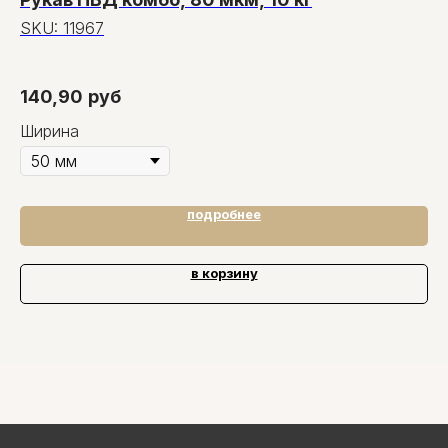
4
SKU:
11967
S
34
140,90
руб
3
Ширина
подробнее
в корзину