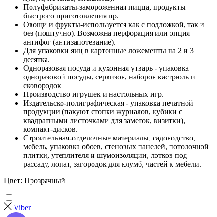
Полуфабрикаты-замороженная пицца, продукты
быстрого приготовления пр.
Овощи и фрукты-используется как с подложкой, так и
без (поштучно). Возможна перфорация или опция
антифог (антизапотевание).
Для упаковки яиц в картонные ложементы на 2 и 3
десятка.
Одноразовая посуда и кухонная утварь - упаковка
одноразовой посуды, сервизов, наборов кастрюль и
сковородок.
Производство игрушек и настольных игр.
Издательско-полиграфическая - упаковка печатной
продукции (пакуют стопки журналов, кубики с
квадратными листочками для заметок, визитки),
компакт-дисков.
Строительная-отделочные материалы, садоводство,
мебель, упаковка обоев, стеновых панелей, потолочной
плитки, утеплителя и шумоизоляции, лотков под
рассаду, лопат, загородок для клумб, частей к мебели.
Цвет: Прозрачный
Viber