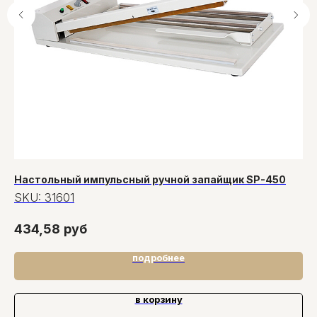
Настольный импульсный ручной запайщик SP-450
Ре
SKU:
31601
S
434,58
руб
6
подробнее
в корзину