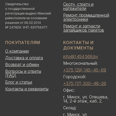
Скотч, стретч и
Свидетельство
натяжители
о государственной
регистрации выдано Минский
Ремонт промышленной
райисполком на основании
электроники
решения от 06.02.2014
Ремонт и запчасти
№ 247829. УНП: 691756477.
запайщиков пакетов
ПОКУПАТЕЛЯМ
КОНТАКТЫ И
ДОКУМЕНТЫ
О компании
info@1 454 569.by
Доставка и оплата
Многокональный:
Возврат и обмен
+375 (29) 145−45−69
Вопросы и ответы
(FAQ)
Городской:
Блог и статьи
+375 (17) 300−48−26
Контакты и реквизиты
Офис:
г. Минск, ул. Олешева,
14, 2-й этаж, каб. 2.
Склад:
г. Минск, ул