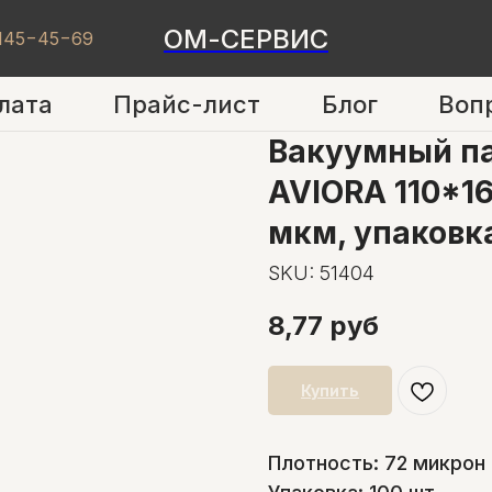
ОМ-СЕРВИС
 145−45−69
лата
Прайс-лист
Блог
Воп
Вакуумный па
AVIORA 110*1
мкм, упаковк
SKU:
51404
8,77
руб
Купить
Плотность: 72 микрон