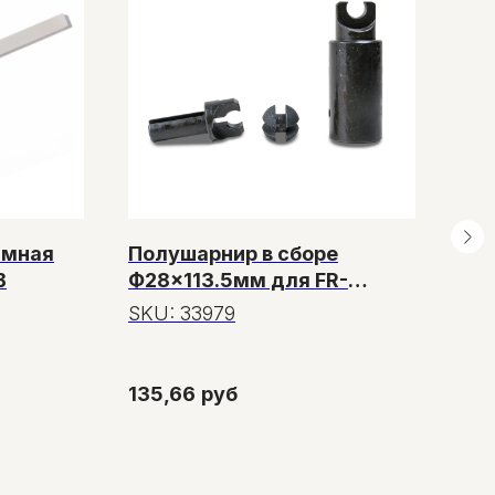
имная
Полушарнир в сборе
Тр
B
Ф28×113.5мм для FR-
30
1370AL/L
SKU:
33979
SK
135,66
руб
33,