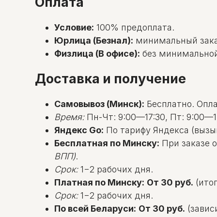
Оплата
Условие:
100% предоплата.
Юрлица (Безнал):
минимальный зак
Физлица (В офисе):
без минимальной с
Доставка и получение
Самовывоз (Минск):
Бесплатно. Оплат
Время:
Пн-Чт: 9:00—17:30, Пт: 9:00—1
Яндекс Go:
По тарифу Яндекса (вызы
Бесплатная по Минску:
При заказе о
ВПП)
.
Срок:
1−2 рабочих дня.
Платная по Минску:
От 30 руб.
(итог
Срок:
1−2 рабочих дня.
По всей Беларуси:
От 30 руб.
(зависи