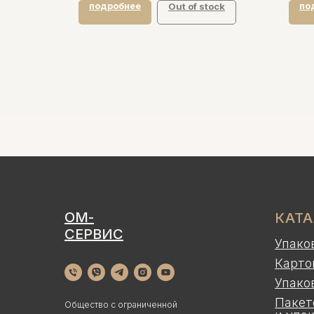
подробнее
по
tock
Out of stock
ОМ-
КАТ
СЕРВИС
Упако
Карто
Упако
Пакет
Общество с ограниченной