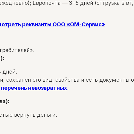
жедневно); Европочта — 3−5 дней (отгрузка в вт, 
смотреть реквизиты ООО «ОМ-Сервис»
требителей».
):
 дней.
и, сохранен его вид, свойства и есть документы 
в
перечень невозвратных
.
ва):
стью вернуть деньги.