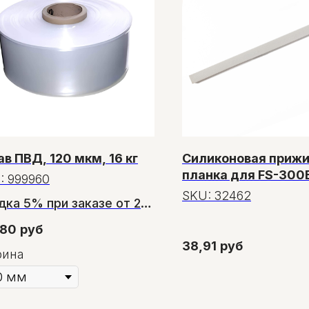
ав ПВД, 120 мкм, 16 кг
Силиконовая приж
планка для FS-300
:
999960
SKU:
32462
дка 5% при заказе от 2
онов
,80
руб
дка 11% при заказе от 6
38,91
руб
ина
онов