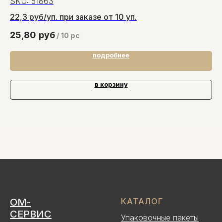
SKU:
51863
1
S
22,3 руб/уп. при заказе от 10 уп.
25,80
руб
31
/
10 pc
подробнее
в корзину
ОМ-
КАТАЛОГ
СЕРВИС
Упаковочные пакеты