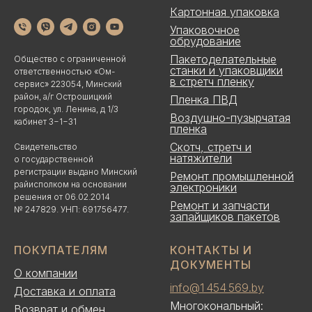
Картонная упаковка
Упаковочное
обрудование
Пакетоделательные
Общество с ограниченной
станки и упаковщики
ответственностью «Ом-
в стретч пленку
сервис» 223054, Минский
район, а/г Острошицкий
Пленка ПВД
городок, ул. Ленина, д 1/3
Воздушно-пузырчатая
кабинет 3−1−31
пленка
Скотч, стретч и
Свидетельство
натяжители
о государственной
регистрации выдано Минский
Ремонт промышленной
райисполком на основании
электроники
решения от 06.02.2014
Ремонт и запчасти
№ 247829. УНП: 691756477.
запайщиков пакетов
ПОКУПАТЕЛЯМ
КОНТАКТЫ И
ДОКУМЕНТЫ
О компании
info@1 454 569.by
Доставка и оплата
Многокональный:
Возврат и обмен