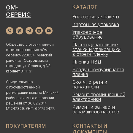
ОМ-
КАТАЛОГ
СЕРВИС
Упаковочные пакеты
Картонная упаковка
Упаковочное
обрудование
Пакетоделательные
Общество с ограниченной
станки и упаковщики
ответственностью «Ом-
в стретч пленку
сервис» 223054, Минский
район, а/г Острошицкий
Пленка ПВД
городок, ул. Ленина, д 1/3
Воздушно-пузырчатая
кабинет 3−1−31
пленка
Скотч, стретч и
Свидетельство
натяжители
о государственной
регистрации выдано Минский
Ремонт промышленной
райисполком на основании
электроники
решения от 06.02.2014
Ремонт и запчасти
№ 247829. УНП: 691756477.
запайщиков пакетов
ПОКУПАТЕЛЯМ
КОНТАКТЫ И
ДОКУМЕНТЫ