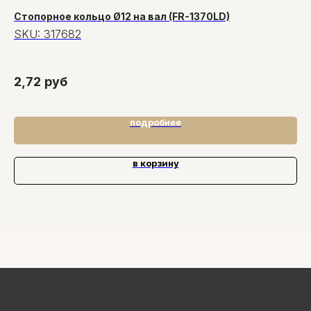
Стопорное кольцо Ø12 на вал (FR-1370LD)
Уг
П3
SKU:
317682
S
2,72
руб
1,
подробнее
в корзину