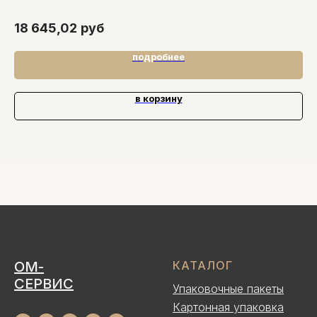
1
18 645,02
руб
подробнее
в корзину
ОМ-
КАТАЛОГ
СЕРВИС
Упаковочные пакеты
Картонная упаковка