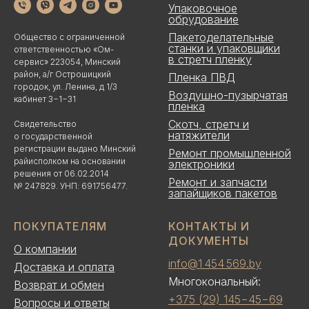
Упаковочное
обрудование
Пакетоделательные
Общество с ограниченной
станки и упаковщики
ответственностью «Ом-
в стретч пленку
сервис» 223054, Минский
район, а/г Острошицкий
Пленка ПВД
городок, ул. Ленина, д 1/3
Воздушно-пузырчатая
кабинет 3−1−31
пленка
Скотч, стретч и
Свидетельство
натяжители
о государственной
регистрации выдано Минский
Ремонт промышленной
райисполком на основании
электроники
решения от 06.02.2014
Ремонт и запчасти
№ 247829. УНП: 691756477.
запайщиков пакетов
ПОКУПАТЕЛЯМ
КОНТАКТЫ И
ДОКУМЕНТЫ
О компании
info@1 454 569.by
Доставка и оплата
Многокональный:
Возврат и обмен
+375 (29) 145−45−69
Вопросы и ответы