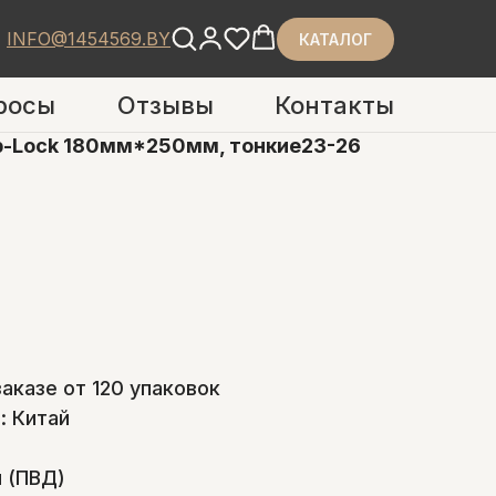
INFO@1454569.BY
КАТАЛОГ
росы
Отзывы
Контакты
ip-Lock 180мм*250мм, тонкие23-26
заказе от 120 упаковок
: Китай
 (ПВД)