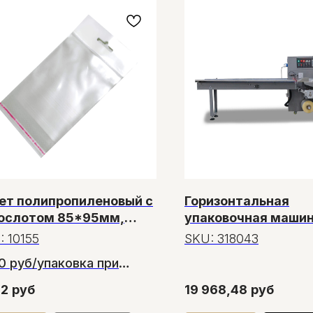
ет полипропиленовый с
Горизонтальная
ослотом 85*95мм,
упаковочная машин
тность 35 микрон
250XD (3 servo, лен
:
10155
SKU:
318043
мм, рег.форм., min 
80 руб/упаковка при
H 50, 1 позиц.нож)
азе от 5 упаковок
32
руб
19 968,48
руб