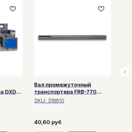
Вал промежуточный
Ав
а DXDZ-
транспортера FRB-770
вс
т. 100
(длина 168 мм)
эт
SKU:
318610
SK
bag L 80,
HL-
W п
40,60
руб
24 