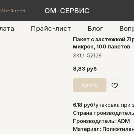
ОМ-СЕРВИС
 145−45−69
лата
Прайс-лист
Блог
Воп
Пакет с застежкой Z
микрон, 100 пакетов
SKU:
52128
8,83
руб
Купить
6.18 руб/упаковка при 
Страна производитель
Производитель: ADM
Материал: Полиэтилен