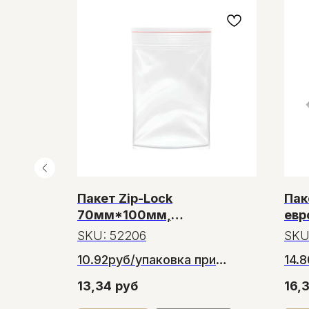
Пакет Zip-Lock
Пак
70мм*100мм,
евр
ером
особопрочные 80микрон,
пло
SKU:
52206
SKU
100 пакетов
10.92руб/упаковка при
14.
заказе от 15 упаковок
зак
13,34
руб
16,