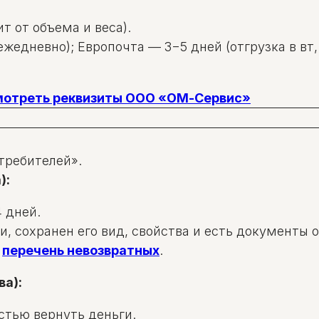
т от объема и веса).
жедневно); Европочта — 3−5 дней (отгрузка в вт, 
смотреть реквизиты ООО «ОМ-Сервис»
требителей».
):
 дней.
и, сохранен его вид, свойства и есть документы 
в
перечень невозвратных
.
ва):
стью вернуть деньги.