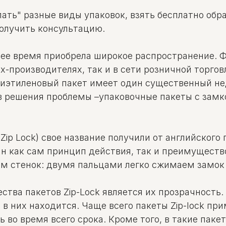
ать" разные виды упаковок, взять бесплатно обр
получить консультацию.
нее время приобрела широкое распространение. 
-производителях, так и в сети розничной торгов
лиэтиленовый пакет имеет один существенный не
в решения проблемы –упаковочные пакеты с замко
ip Lock) свое название получили от английского г
 как сам принцип действия, так и преимущество
ем стенок: двумя пальцами легко сжимаем замок 
ва пакетов Zip-Lock является их прозрачность. 
 в них находится. Чаще всего пакеты Zip-lock п
ь во время всего срока. Кроме того, в такие пак