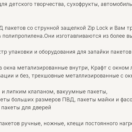
для детского творчества, сухофрукты, автомобил
Д пакетов со струнной защелкой Zip Lock и Вам т
з полипропилена.Они изготавливаются из более в
тр упаковки и оборудования для запайки пакетов
з окна метализированные внутри, Крафт с окном
ации и без, трехшовные металлизированные с ок
 и липким клапаном, вакуумные пакеты,
кеты больших размеров ПВД, пакеты майки и фасо
 пакеты для дверей
пакетов ручные, ножные, клещи постоянного нагре