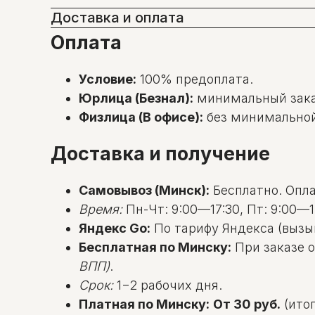
Доставка и оплата
Оплата
Условие:
100% предоплата.
Юрлица (Безнал):
минимальный зак
Физлица (В офисе):
без минимальной с
Доставка и получение
Самовывоз (Минск):
Бесплатно. Оплат
Время:
Пн-Чт: 9:00—17:30, Пт: 9:00—1
Яндекс Go:
По тарифу Яндекса (вызы
Бесплатная по Минску:
При заказе о
ВПП)
.
Срок:
1−2 рабочих дня.
Платная по Минску:
От 30 руб.
(итог