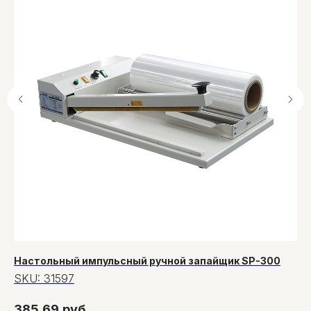
Настольный импульсный ручной запайщик SP-300
Бу
SKU:
31597
S
385,69
руб
16