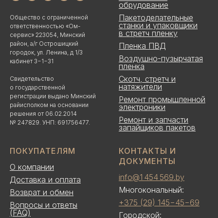
обрудование
Пакетоделательные
Общество с ограниченной
станки и упаковщики
ответственностью «Ом-
в стретч пленку
сервис» 223054, Минский
район, а/г Острошицкий
Пленка ПВД
городок, ул. Ленина, д 1/3
Воздушно-пузырчатая
кабинет 3−1−31
пленка
Скотч, стретч и
Свидетельство
натяжители
о государственной
регистрации выдано Минский
Ремонт промышленной
райисполком на основании
электроники
решения от 06.02.2014
Ремонт и запчасти
№ 247829. УНП: 691756477.
запайщиков пакетов
ПОКУПАТЕЛЯМ
КОНТАКТЫ И
ДОКУМЕНТЫ
О компании
info@1 454 569.by
Доставка и оплата
Многокональный:
Возврат и обмен
+375 (29) 145−45−69
Вопросы и ответы
(FAQ)
Городской: