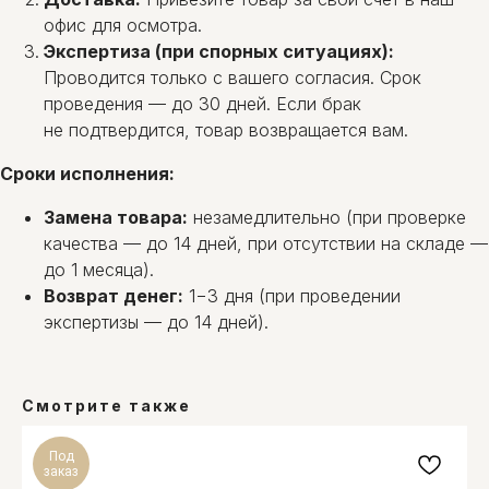
Рейтинг 4,9 на основании
отзывов
29 клиентов
офис для осмотра.
Экспертиза (при спорных ситуациях):
Общество с ограниченной ответственностью "Ом-сервис"
Проводится только с вашего согласия. Срок
223054, Минский район, а/г Острошицкий городок,
ул.Ленина, д1/3 кабинет 3-1-31
проведения — до 30 дней. Если брак
Свидетельство о государственной регистрации выдано
Минский райисполком на основании решения от
не подтвердится, товар возвращается вам.
06.02.2014 № 247829. УНП: 691756477.
Банковские реквизиты: УНП 691 756 477, Р/с
BY81UNBS30121372800040000933, Банк ЗАО "БСБ Банк",
Сроки исполнения:
пр. Победителей, д23, корпус4, 220 004, г. Минск, код
UNBSBY2X
Директор Малышко Игорь Максимович (действует на
Замена товара:
незамедлительно (при проверке
основании Устава), приказ о назначении директора № 2 от
7.01.2015г
качества — до 14 дней, при отсутствии на складе —
до 1 месяца).
Возврат денег:
1−3 дня (при проведении
экспертизы — до 14 дней).
Смотрите также
Под
заказ