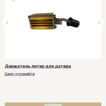
Держатель литер для датера
Т
и
Цену уточняйте
S
8
подробнее