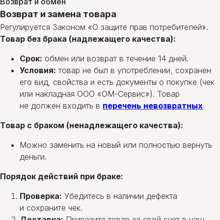
Возврат и обмен
Возврат и замена товара
Регулируется Законом «О защите прав потребителей».
Товар без брака (надлежащего качества):
ОМ-СЕРВИС
г.Минск, ул. Олешева, 14,
Срок:
обмен или возврат в течение 14 дней.
2-й этаж, каб. 2.
Условия:
товар не был в употреблении, сохранен
+375 (29) 145-45-69
Многоканальный
его вид, свойства и есть документы о покупке (чек
+375 (17) 300-48-2
6
Городской
или накладная ООО «ОМ-Сервис»). Товар
info@1454569.by
не должен входить в
перечень невозвратных
.
Instagram
Viber
Товар с браком (ненадлежащего качества):
YouTube
О компании
Можно заменить на новый или полностью вернуть
Оплата и доставка
деньги.
Блог
Вопросы
Порядок действий при браке:
Политика конфиденциальности
Проверка:
Убедитесь в наличии дефекта
Договор оферты
и сохраните чек.
Доставка:
Привезите товар за свой счет в наш