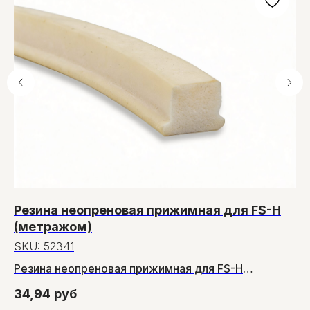
Резина неопреновая прижимная для FS-H
Ч
(метражом)
к
SKU:
52341
S
Резина неопреновая прижимная для FS-H
10
(метражом)
34,94
руб
11