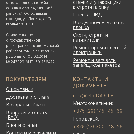
станки и упаковщики
ответственностью «Ом-
в стретч пленку
сервис» 223054, Минский
район, а/г Острошицкий
Пленка ПВД
городок, ул. Ленина, д 1/3
Воздушно-пузырчатая
кабинет 3−1−31
пленка
Скотч, стретч и
Свидетельство
натяжители
о государственной
регистрации выдано Минский
Ремонт промышленной
райисполком на основании
электроники
решения от 06.02.2014
Ремонт и запчасти
№ 247829. УНП: 691756477.
запайщиков пакетов
ПОКУПАТЕЛЯМ
КОНТАКТЫ И
ДОКУМЕНТЫ
О компании
info@1 454 569.by
Доставка и оплата
Многокональный:
Возврат и обмен
+375 (29) 145−45−69
Вопросы и ответы
(FAQ)
Городской:
Блог и статьи
+375 (17) 300−48−26
Контакты и реквизиты