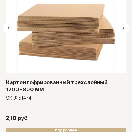
Картон гофрированный трехслойный
Р
1200*800 мм
3
SKU:
51474
S
2,18
руб
37
подробнее