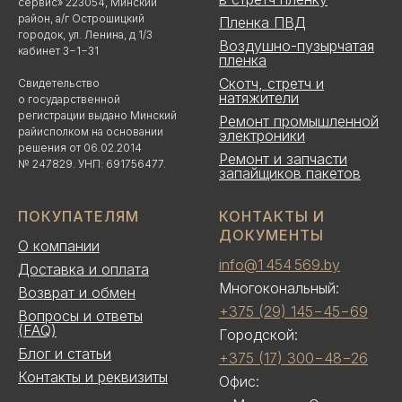
сервис» 223054, Минский
район, а/г Острошицкий
Пленка ПВД
городок, ул. Ленина, д 1/3
Воздушно-пузырчатая
кабинет 3−1−31
пленка
Скотч, стретч и
Свидетельство
натяжители
о государственной
регистрации выдано Минский
Ремонт промышленной
райисполком на основании
электроники
решения от 06.02.2014
Ремонт и запчасти
№ 247829. УНП: 691756477.
запайщиков пакетов
ПОКУПАТЕЛЯМ
КОНТАКТЫ И
ДОКУМЕНТЫ
О компании
info@1 454 569.by
Доставка и оплата
Многокональный:
Возврат и обмен
+375 (29) 145−45−69
Вопросы и ответы
(FAQ)
Городской:
Блог и статьи
+375 (17) 300−48−26
Контакты и реквизиты
Офис: