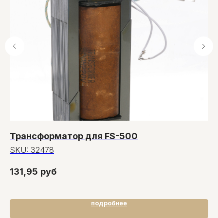
Трансформатор для FS-500
В
SKU:
32478
S
131,95
руб
6
подробнее