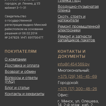
Пленка ПВД
городок, ул. Ленина, д 1/3
Воздушно-пузырчатая
кабинет 3−1−31
пленка
Скотч, стретч и
Свидетельство
натяжители
о государственной
регистрации выдано Минский
Ремонт промышленной
райисполком на основании
электроники
решения от 06.02.2014
Ремонт и запчасти
№ 247829. УНП: 691756477.
запайщиков пакетов
ПОКУПАТЕЛЯМ
КОНТАКТЫ И
ДОКУМЕНТЫ
О компании
info@1 454 569.by
Доставка и оплата
Многокональный:
Возврат и обмен
+375 (29) 145−45−69
Вопросы и ответы
(FAQ)
Городской:
Блог и статьи
+375 (17) 300−48−26
Контакты и реквизиты
Офис:
г. Минск, ул. Олешева,
14, 2-й этаж, каб. 2.