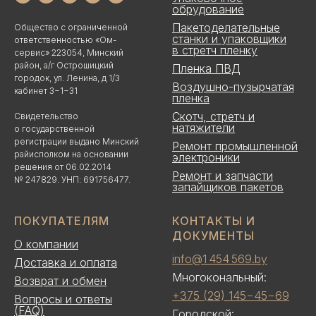
обрудование
Пакетоделательные
Общество с ограниченной
станки и упаковщики
ответственностью «Ом-
в стретч пленку
сервис» 223054, Минский
район, а/г Острошицкий
Пленка ПВД
городок, ул. Ленина, д 1/3
Воздушно-пузырчатая
кабинет 3−1−31
пленка
Скотч, стретч и
Свидетельство
натяжители
о государственной
регистрации выдано Минский
Ремонт промышленной
райисполком на основании
электроники
решения от 06.02.2014
Ремонт и запчасти
№ 247829. УНП: 691756477.
запайщиков пакетов
ПОКУПАТЕЛЯМ
КОНТАКТЫ И
ДОКУМЕНТЫ
О компании
info@1 454 569.by
Доставка и оплата
Многокональный:
Возврат и обмен
+375 (29) 145−45−69
Вопросы и ответы
(FAQ)
Городской: