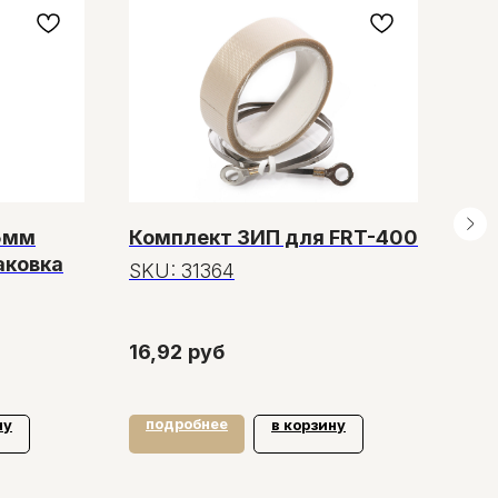
5мм
Комплект ЗИП для FRT-400
Руч
аковка
зап
SKU:
31364
60
SK
16,92
руб
316
подробнее
по
ну
в корзину