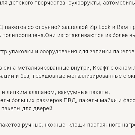
для детского творчества, сухофрукты, автомобил
Д пакетов со струнной защелкой Zip Lock и Вам т
з полипропилена.Они изготавливаются из более в
тр упаковки и оборудования для запайки пакетов
з окна метализированные внутри, Крафт с окном
ации и без, трехшовные металлизированные с ок
 и липким клапаном, вакуумные пакеты,
кеты больших размеров ПВД, пакеты майки и фасо
 пакеты для дверей
пакетов ручные, ножные, клещи постоянного нагре