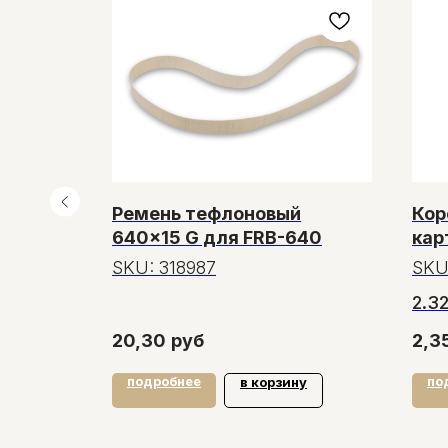
300 мм,
Ремень тефлоновый
Кор
16 кг,
640×15 G для FRB-640
кар
окн
SKU:
318987
SKU
2.3
от 
20,30
руб
2,3
подробнее
по
у
в корзину