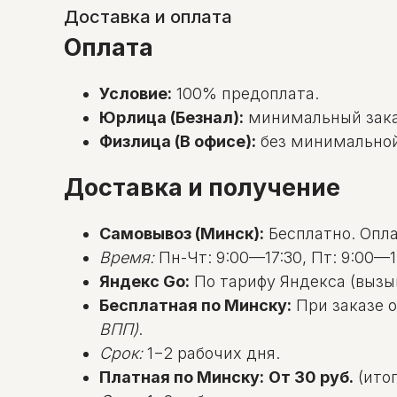
Доставка и оплата
Оплата
Условие:
100% предоплата.
Юрлица (Безнал):
минимальный зак
Физлица (В офисе):
без минимальной с
Доставка и получение
Самовывоз (Минск):
Бесплатно. Оплат
Время:
Пн-Чт: 9:00—17:30, Пт: 9:00—1
Яндекс Go:
По тарифу Яндекса (вызы
Бесплатная по Минску:
При заказе о
ВПП)
.
Срок:
1−2 рабочих дня.
Платная по Минску:
От 30 руб.
(итог