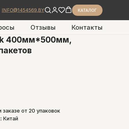
INFO@1454569.BY
КАТАЛОГ
росы
Отзывы
Контакты
ck 400мм*500мм,
 пакетов
и заказе от 20 упаковок
: Китай