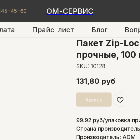
ОМ-СЕРВИС
 145−45−69
лата
Прайс-лист
Блог
Воп
Пакет Zip-Lo
прочные, 100
SKU:
10128
131,80
руб
Купить
99.92 руб/упаковка пр
Страна производитель
Производитель: ADM