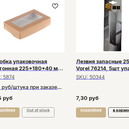
обка упаковочная
Лезвия запасные 2
тонная 225*180*40 мм
Vorel 76214, 5шт уп
о
:
5874
SKU:
50344
2 руб/штука при заказе
2 штук
5
руб
7,30
руб
дробнее
подробнее
Out of stock
в корзи