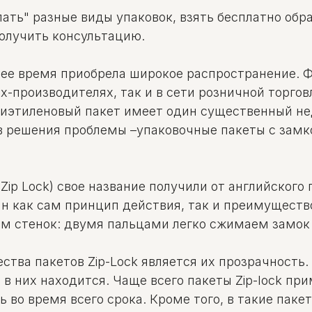
ать" разные виды упаковок, взять бесплатно обр
получить консультацию.
нее время приобрела широкое распространение. 
-производителях, так и в сети розничной торгов
лиэтиленовый пакет имеет один существенный не
в решения проблемы –упаковочные пакеты с замко
ip Lock) свое название получили от английского г
 как сам принцип действия, так и преимущество
ем стенок: двумя пальцами легко сжимаем замок 
ва пакетов Zip-Lock является их прозрачность. 
 в них находится. Чаще всего пакеты Zip-lock п
ь во время всего срока. Кроме того, в такие пак