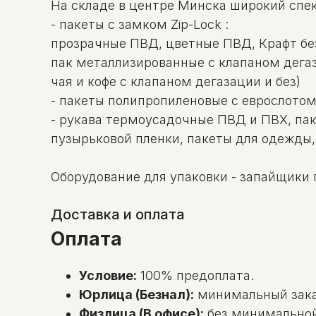
На складе в центре Минска широкий спек
- пакеты c замком Zip-Lock :
прозрачные ПВД, цветные ПВД, Крафт бе
пак металлизированные с клапаном дегаз
чая и кофе с клапаном дегазации и без)
- пакеты полипропиленовые с еврослотом
- рукава термоусадочные ПВД и ПВХ, па
пузырьковой пленки, пакеты для одежды,
Оборудование для упаковки - запайщики 
Доставка и оплата
Оплата
Условие:
100% предоплата.
Юрлица (Безнал):
минимальный зак
Физлица (В офисе):
без минимальной с