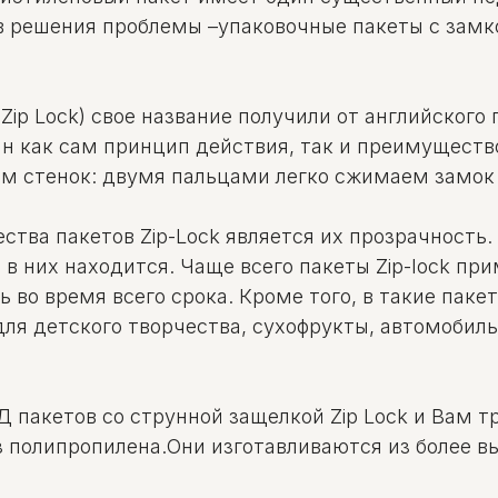
в решения проблемы –упаковочные пакеты с замко
ip Lock) свое название получили от английского г
 как сам принцип действия, так и преимущество
ем стенок: двумя пальцами легко сжимаем замок 
ва пакетов Zip-Lock является их прозрачность. 
 в них находится. Чаще всего пакеты Zip-lock п
ь во время всего срока. Кроме того, в такие пак
для детского творчества, сухофрукты, автомобил
Д пакетов со струнной защелкой Zip Lock и Вам т
з полипропилена.Они изготавливаются из более в