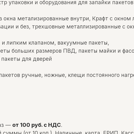
тр упаковки и оборудования для запайки пакетов
з окна метализированные внутри, Крафт с окном
ации и без, трехшовные металлизированные с ок
 и липким клапаном, вакуумные пакеты,
кеты больших размеров ПВД, пакеты майки и фасо
 пакеты для дверей
пакетов ручные, ножные, клещи постоянного нагре
аз —
от 100 руб. с НДС
.
уммы (от 10 коп.). Наличные, карта, ЕРИП. Касса: 