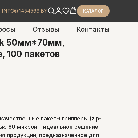
INFO@1454569.BY
КАТАЛОГ
росы
Отзывы
Контакты
ck 50мм*70мм,
, 100 пакетов
ачественные пакеты грипперы (zip-
тью 80 микрон – идеальное решение
ния продукции, предназначенное для