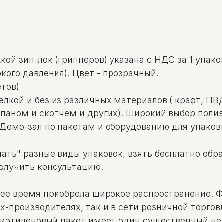
ой зип-лок (грипперов) указана с НДС за 1 упаков
кого давления). Цвет - прозрачный.
етов)
щелкой и без из различных материалов ( крафт, П
лапаном и скотчем и других). Широкий выбор пол
 Демо-зал по пакетам и оборудованию для упаковк
ать" разные виды упаковок, взять бесплатно обр
получить консультацию.
нее время приобрела широкое распространение. 
-производителях, так и в сети розничной торгов
лиэтиленовый пакет имеет один существенный не