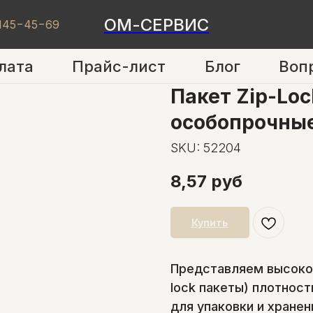
ОМ-СЕРВИС
 145−45−69
лата
Прайс-лист
Блог
Воп
Пакет Zip-Lo
особопрочные
SKU:
52204
8,57
руб
Купить
Представляем высокок
lock пакеты) плотнос
для упаковки и хране