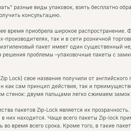
ать" разные виды упаковок, взять бесплатно обр
получить консультацию.
нее время приобрела широкое распространение. 
-производителях, так и в сети розничной торгов
лиэтиленовый пакет имеет один существенный не
в решения проблемы –упаковочные пакеты с замко
ip Lock) свое название получили от английского г
 как сам принцип действия, так и преимущество
ем стенок: двумя пальцами легко сжимаем замок 
ва пакетов Zip-Lock является их прозрачность. 
 в них находится. Чаще всего пакеты Zip-lock п
ь во время всего срока. Кроме того, в такие пак