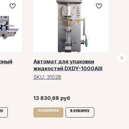
з
рный
Автомат для упаковки
Тэн
жидкостей DXDY-1000AIII
Цен
О компании
SKU:
31028
Оплата и доставка
Блог
Вопросы
13 830,68
руб
Политика конфиденциальности
подробнее
по
ну
в корзину
Договор оферты