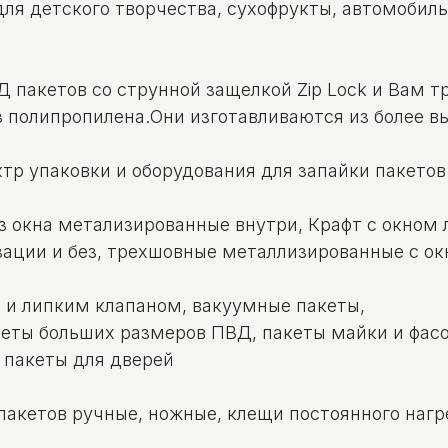
для детского творчества, сухофрукты, автомобил
Д пакетов со струнной защелкой Zip Lock и Вам т
з полипропилена.Они изготавливаются из более в
тр упаковки и оборудования для запайки пакетов
з окна метализированные внутри, Крафт с окном
ации и без, трехшовные металлизированные с ок
 и липким клапаном, вакуумные пакеты,
кеты больших размеров ПВД, пакеты майки и фасо
 пакеты для дверей
пакетов ручные, ножные, клещи постоянного нагре