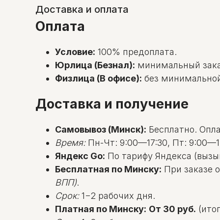
Доставка и оплата
Оплата
Условие:
100% предоплата.
Юрлица (Безнал):
минимальный зак
Физлица (В офисе):
без минимальной с
Доставка и получение
Самовывоз (Минск):
Бесплатно. Оплат
Время:
Пн-Чт: 9:00—17:30, Пт: 9:00—1
Яндекс Go:
По тарифу Яндекса (вызы
Бесплатная по Минску:
При заказе о
ВПП)
.
Срок:
1−2 рабочих дня.
Платная по Минску:
От 30 руб.
(итог