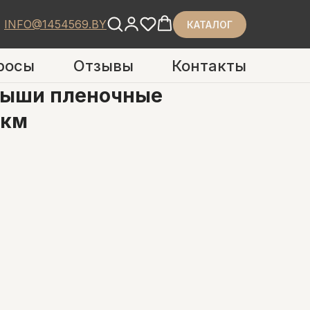
INFO@1454569.BY
КАТАЛОГ
росы
Отзывы
Контакты
ыши пленочные
мкм