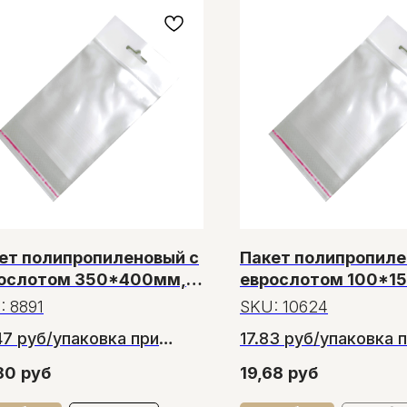
ет полипропиленовый с
Пакет полипропиле
ослотом 350*400мм,
еврослотом 100*1
тность 35 микрон
плотность 30 микр
:
8891
SKU:
10624
47 руб/упаковка при
17.83 руб/упаковка 
азе от 5 упаковок
заказе от 10 упаков
80
руб
19,68
руб