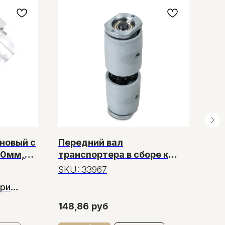
новый с
Передний вал
Ро
50мм,
транспортера в сборе к
за
он
FRB-770/810
FR-
SKU:
33967
SK
при
ок
148,86
руб
1 5