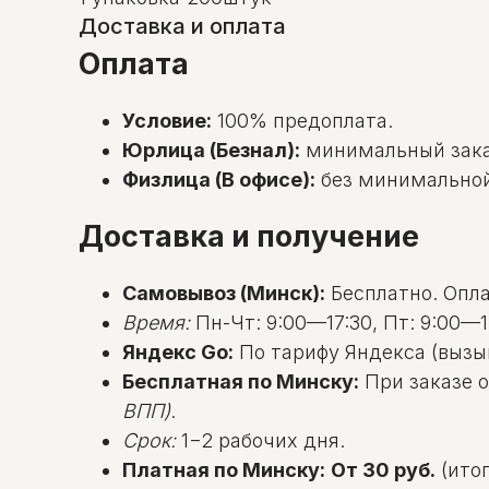
Доставка и оплата
Оплата
Условие:
100% предоплата.
Юрлица (Безнал):
минимальный зак
Физлица (В офисе):
без минимальной с
Доставка и получение
Самовывоз (Минск):
Бесплатно. Оплат
Время:
Пн-Чт: 9:00—17:30, Пт: 9:00—1
Яндекс Go:
По тарифу Яндекса (вызы
Бесплатная по Минску:
При заказе о
ВПП)
.
Срок:
1−2 рабочих дня.
Платная по Минску:
От 30 руб.
(итог