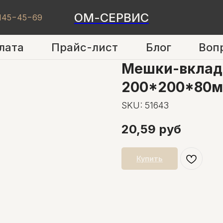
ОМ-СЕРВИС
 145−45−69
лата
Прайс-лист
Блог
Воп
Мешки-вклад
200*200*80
SKU:
51643
20,59
руб
Купить