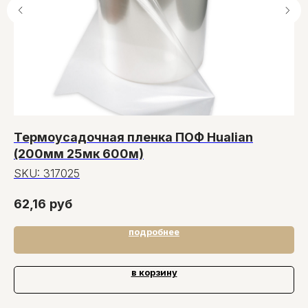
Термоусадочная пленка ПОФ Hualian
M
(200мм 25мк 600м)
S
SKU:
317025
6
62,16
руб
подробнее
в корзину