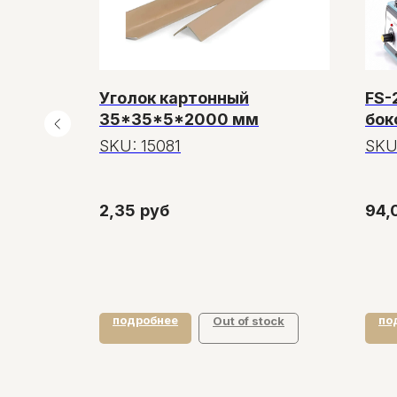
пайщик
Уголок картонный
FS-
35*35*5*2000 мм
бок
SKU:
15081
SKU
2,35
руб
94,
подробнее
по
у
Out of stock