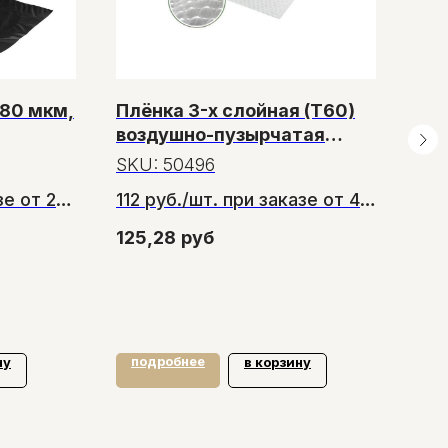
 80 мкм,
Плёнка 3-х слойная (Т60)
Лен
воздушно-пузырчатая
112
1,2м*100м
SKU:
50496
SK
е от 2
112 руб./шт. при заказе от 40
шт.
125,28
руб
167
зе от 6
подробнее
по
ну
в корзину