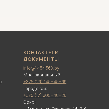
КОНТАКТЫ И
ДОКУМЕНТЫ
info@1 454 569.by
Многокональный:
+375 (29) 145−45−69
)
Городской:
+375 (17) 300−48−26
Офис:
г. Минск, ул. Олешева, 14, 2-й