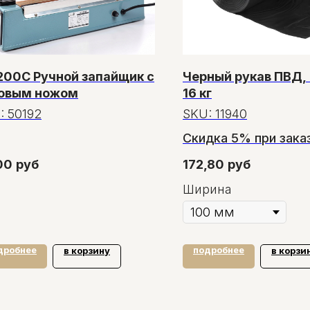
200С Ручной запайщик с
Черный рукав ПВД,
овым ножом
16 кг
:
50192
SKU:
11940
Скидка 5% при заказ
рулонов
00
руб
172,80
руб
Скидка 11% при зака
Ширина
рулонов
дробнее
подробнее
в корзину
в корзи