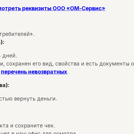
смотреть реквизиты ООО «ОМ-Сервис»
требителей».
):
 дней.
и, сохранен его вид, свойства и есть документы 
в
перечень невозвратных
.
ва):
стью вернуть деньги.
та и сохраните чек.
чет в наш офис для осмотра.