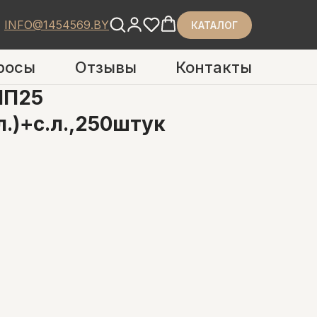
INFO@1454569.BY
КАТАЛОГ
росы
Отзывы
Контакты
ПП25
.)+с.л.,250штук