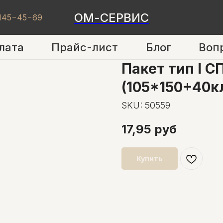
ОМ-СЕРВИС
 145−45−69
лата
Прайс-лист
Блог
Воп
Пакет тип I С
(105*150+40кл
SKU:
50559
17,95
руб
Купить