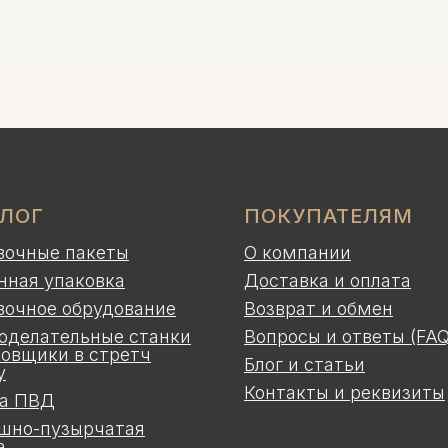
АЛОГ
ПОКУПАТЕЛЯМ
вочные пакеты
О компании
нная упаковка
Доставка и оплата
вочное обрудование
Возврат и обмен
оделательные станки
Вопросы и ответы (FAQ
ковщики в стретч
Блог и статьи
у
Контакты и реквизиты
а ПВД
шно-пузырчатая
а