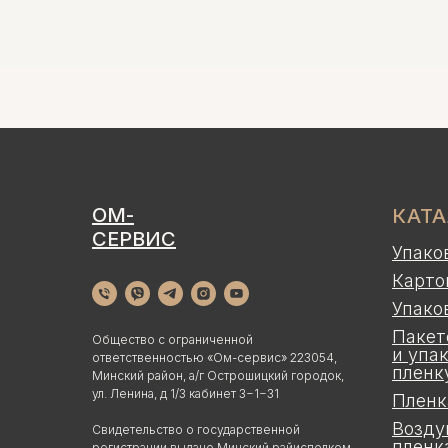
ОМ-
КАТ
СЕРВИС
Упако
Карто
Упако
Пакет
Общество с ограниченной
и упа
ответственностью «Ом-сервис» 223054,
пленк
Минский район, а/г Острошицкий городок,
ул. Ленина, д 1/3 кабинет 3−1−31
Пленк
Возду
Свидетельство о государственной
пленк
регистрации выдано Минский райисполком