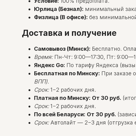
Условие:
100% предоплата.
Юрлица (Безнал):
минимальный зак
Физлица (В офисе):
без минимальной с
Доставка и получение
Самовывоз (Минск):
Бесплатно. Оплат
Время:
Пн-Чт: 9:00—17:30, Пт: 9:00—1
Яндекс Go:
По тарифу Яндекса (вызы
Бесплатная по Минску:
При заказе о
ВПП)
.
Срок:
1−2 рабочих дня.
Платная по Минску:
От 30 руб.
(итог
Срок:
1−2 рабочих дня.
По всей Беларуси:
От 30 руб.
(зависи
Срок:
Автолайт — 2−3 дня (отгрузка е