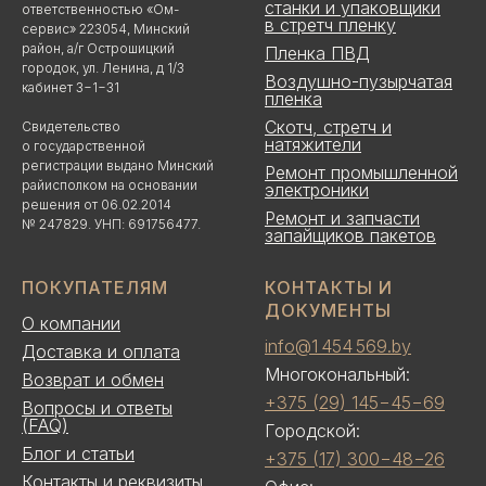
станки и упаковщики
ответственностью «Ом-
в стретч пленку
сервис» 223054, Минский
район, а/г Острошицкий
Пленка ПВД
городок, ул. Ленина, д 1/3
Воздушно-пузырчатая
кабинет 3−1−31
пленка
Скотч, стретч и
Свидетельство
натяжители
о государственной
регистрации выдано Минский
Ремонт промышленной
райисполком на основании
электроники
решения от 06.02.2014
Ремонт и запчасти
№ 247829. УНП: 691756477.
запайщиков пакетов
ПОКУПАТЕЛЯМ
КОНТАКТЫ И
ДОКУМЕНТЫ
О компании
info@1 454 569.by
Доставка и оплата
Многокональный:
Возврат и обмен
+375 (29) 145−45−69
Вопросы и ответы
(FAQ)
Городской:
Блог и статьи
+375 (17) 300−48−26
Контакты и реквизиты