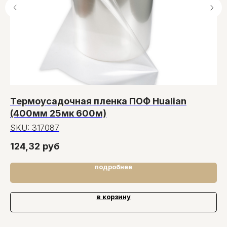
Термоусадочная пленка ПОФ Hualian
П
(400мм 25мк 600м)
5
SKU:
317087
S
124,32
руб
4
подробнее
в корзину