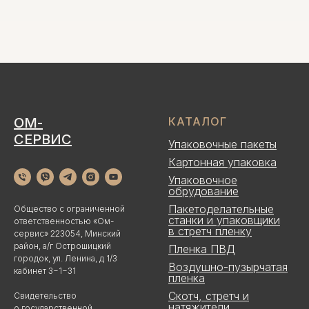
ОМ-
КАТАЛОГ
СЕРВИС
Упаковочные пакеты
Картонная упаковка
Упаковочное
обрудование
Пакетоделательные
Общество с ограниченной
станки и упаковщики
ответственностью «Ом-
в стретч пленку
сервис» 223054, Минский
район, а/г Острошицкий
Пленка ПВД
городок, ул. Ленина, д 1/3
Воздушно-пузырчатая
кабинет 3−1−31
пленка
Скотч, стретч и
Свидетельство
натяжители
о государственной